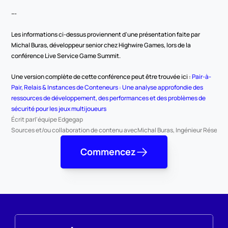
---
Les informations ci-dessus proviennent d'une présentation faite par 
Michal Buras, développeur senior chez Highwire Games, lors de la 
conférence Live Service Game Summit.
Une version complète de cette conférence peut être trouvée ici : 
Pair-à-
Pair, Relais & Instances de Conteneurs : Une analyse approfondie des 
ressources de développement, des performances et des problèmes de 
sécurité pour les jeux multijoueurs
Écrit par
l'équipe Edgegap
Sources et/ou collaboration de contenu avec
Michal Buras, Ingénieur Réseaux
Commencez