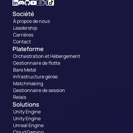
Société
À propos de nous
Leadership
Carrières
Contact
Plateforme
Orchestration et Hébergement
Gestionnaire de flotte
Bare Metal
Infrastructure gérée
Matchmaking
Gestionnaire de session
Relais
Solutions
Unity Engine
Unity Engine
Unreal Engine
Cloud Gaming