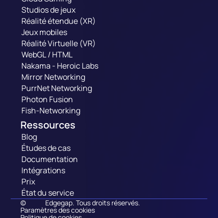
Studios de jeux
Réalité étendue (XR)
Jeux mobiles
Réalité Virtuelle (VR)
WebGL / HTML
Nakama - Heroic Labs
Mirror Networking
PurrNet Networking
Photon Fusion
Fish-Networking
Ressources
Blog
Études de cas
Documentation
Intégrations
Prix
État du service
©
Edgegap. Tous droits réservés.
Paramètres des cookies
Politique de cookies