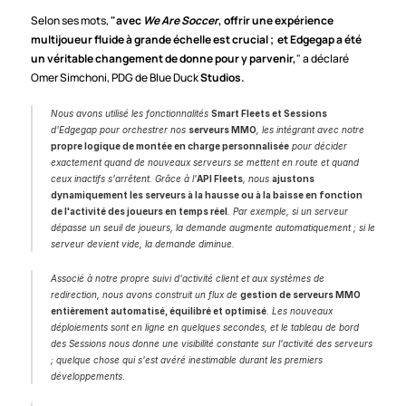
Selon ses mots, 
"avec 
We Are Soccer
, offrir une expérience 
multijoueur fluide à grande échelle est crucial ;  et Edgegap a été 
un véritable changement de donne pour y parvenir,
" a déclaré 
Omer Simchoni, PDG de Blue Duck 
Studios.
Nous avons utilisé les fonctionnalités 
Smart Fleets et Sessions
d'Edgegap pour orchestrer nos 
serveurs MMO
, les intégrant avec notre 
propre logique de montée en charge personnalisée
 pour décider 
exactement quand de nouveaux serveurs se mettent en route et quand 
ceux inactifs s'arrêtent. Grâce à l'
API Fleets
, nous 
ajustons 
dynamiquement les serveurs à la hausse ou à la baisse en fonction 
de l'activité des joueurs en temps réel
. Par exemple, si un serveur 
dépasse un seuil de joueurs, la demande augmente automatiquement ; si le 
serveur devient vide, la demande diminue.
Associé à notre propre suivi d'activité client et aux systèmes de 
redirection, nous avons construit un flux de 
gestion de serveurs MMO 
entièrement automatisé, équilibré et optimisé
. Les nouveaux 
déploiements sont en ligne en quelques secondes, et le tableau de bord 
des Sessions nous donne une visibilité constante sur l'activité des serveurs 
; quelque chose qui s'est avéré inestimable durant les premiers 
développements.