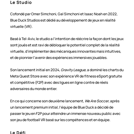
Le Studio
Cofondé par Omer Simchoni, Gal Simchoni et Isaac Noah en 2022, 
Blue Duck Studios est dédié au développement de jeux en réalité 
virtuelle (VR).
Basé à Tel-Aviv, le studio a l'intention de réécrire la façon dont les jeux 
sont joués et est ravi de débloquer le potentiel complet de la réalité 
virtuelle, d'implémenter des mécaniques innovantes mais intuitives, 
et de pionnier l'avenir des expériences immersives jouables.
Son lancement initial en 2024, 
Gravity League
, a dominé les charts du 
Meta Quest Store avec son expérience VR de fitness eSport gratuite 
et compétitive (F2P) avec des ligues en ligne contre de réels 
adversaires du monde entier.
En ce qui concerne son deuxième lancement, 
We Are Soccer
, après 
un lancement premium initial, l'équipe de Blue Duck a décidé de 
passer le jeu en F2P pour atteindre un immense nouveau public avec 
son jeu de football VR basé sur les compétences et en équipe.
Le Défi