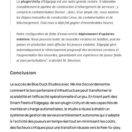
Le 
plugin Unity
 d'Edgegap est une autre grande victoire. Il rationalise 
complètement le pipeline de construction à hébergement de serveurs ; y 
compris la containerisation Docker ; donc, d'un simple clic, nous sautons 
les étapes manuelles de construction Linux, de containerisation et de 
téléchargement. Cela nous a déjà fait gagner d'innombrables heures.
Notre configuration de flotte d'essai rend le 
déploiement d'updates 
indolore
. Nous pouvons tester de nouvelles versions en isolation, puis les 
passer en production sans affecter les joueurs existants. Edgegap gère 
automatiquement le rétrécissement progressif des anciennes versions et 
l'augmentation des nouvelles, garantissant une expérience de joueur fluide 
et sans perturbations", a déclaré M. Simchoni.
Conclusion
Le succès de Blue Duck Studios avec 
We Are Soccer
 démontre 
comment le bon partenaire d'infrastructure peut transformer la 
scalabilité et l'efficacité opérationnelle d'un jeu. En tirant parti des 
Smart Fleets d'Edgegap, de son plugin Unity et de ses capacités de 
montée en charge automatisées, le studio a réussi à établir un 
système de gestion de serveurs entièrement autonome qui s'adapte 
à l'activité des joueurs en temps réel tout en minimisant les coûts ; 
des facteurs critiques pour une transition réussie vers le free-to-play.