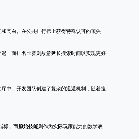
红和亮白。在公共排行榜上获得特殊认可的顶尖
延迟，而排名比赛则故意延长搜索时间以实现更好
大厅中。开发团队创建了复杂的退避机制，随着搜
指标，而
原始技能
则作为实际玩家能力的数学表