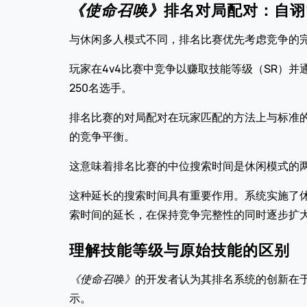
《使命召唤》
排名对局配对：自诩
与休闲多人模式不同，排名比赛优先考虑竞争的
玩家在4v4比赛中竞争以赚取技能等级（SR）
250名选手。
排名比赛的对局配对在玩家匹配的方法上与标准
的竞争平衡。
这意味着排名比赛的中位搜索时间是休闲模式的
这种延长的搜索时间具有重要作用。系统实施了
索时间的延长，在保持竞争完整性的同时逐步扩
理解技能等级与原始技能的区别
《使命召唤》
的开发者认为其排名系统的创新在
示。