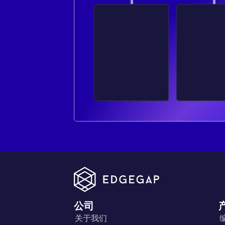
公司
关于我们