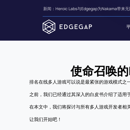
新闻：Heroic Labs与Edgegap为Nakama带来无
使命召唤的R
排名在线多人游戏可以说是最紧张的游戏模式之
之前，我们已经通过其深入的白皮书介绍了适用
在本文中，我们将探讨与所有多人游戏开发者相关
让我们开始吧！