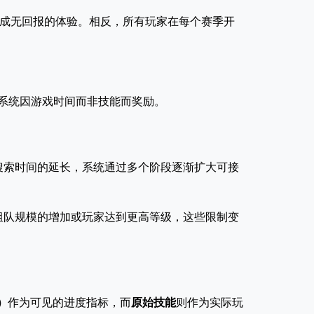
造成无回报的体验。相反，所有玩家在每个赛季开
名系统因游戏时间而非技能而奖励。
搜索时间的延长，系统通过多个阶段逐渐扩大可接
组队规模的增加或玩家达到更高等级，这些限制变
）
作为可见的进度指标，而
原始技能
则作为实际玩