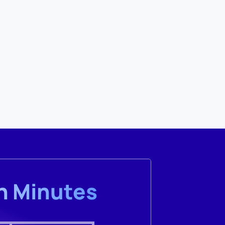
in Minutes