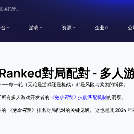
区域托管...
平台
游戏
资源
企业
公
anked對局配對 - 多
一——每一轮（无论是游戏还是枪战）都是风险与奖励的博弈。
于所有多人游戏开发者的
《使命召唤》
技能匹配机制
的洞察。
的 
《使命召唤》
 排名对局配对的关键见解。 这也是其 2024