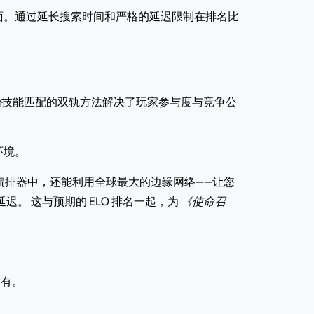
面。通过延长搜索时间和严格的延迟限制在排名比
原始技能匹配的双轨方法解决了玩家参与度与竞争公
环境。
p 的编排器中，还能利用全球最大的边缘网络——让您
的延迟。 这与预期的 ELO 排名一起，为 
《使命召
拥有。