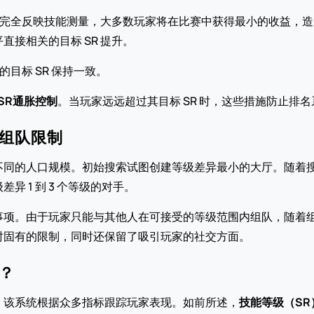
R 完全反映技能测量，大多数玩家将在比赛中获得最小的收益，
接相关的目标 SR 提升。
的目标 SR 保持一致。
SR通胀控制
。当玩家远远超过其目标 SR 时，这些措施防止排
组队限制
不同的人口规模。初始搜索试图创建等级差异最小的大厅。随着
 1 到 3 个等级的对手。
事项。由于玩家只能与其他人在可接受的等级范围内组队，随着
时固有的限制，同时还保留了吸引玩家的社交方面。
？
，该系统根据众多指标跟踪玩家表现。如前所述，
技能等级（SR