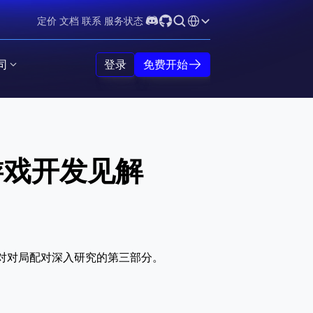
Select Language
定价
文档
联系
服务状态
司
登录
免费开始
人游戏开发见解
 年对对局配对深入研究的第三部分。