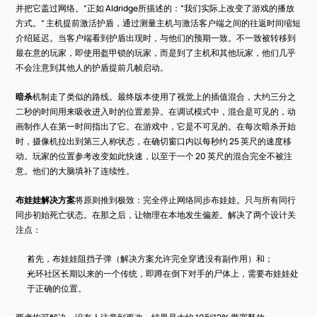
并把它盖过网络。”正如 Aldridge所描述的：“我们实际上改变了游戏的播放
方式。” 主机提前激活护盾，通过测量主机与激活客户端之间的往返时间缩短
介绍延迟。当客户端看到护盾出现时，与他们的预期一致。不一致被转移到
最在意的玩家，即使用盔甲锁的玩家，而是到了主机和其他玩家，他们几乎
不会注意到其他人的护盾提前几帧启动。
暗杀
机制走了类似的路线。最终版本使用了视觉上的插值混合，大约三分之
二秒的时间用来吸收进入时的位置差异。在调试模式中，混合是可见的，动
画制作人在第一时间指出了它。在游戏中，它是不可见的。在每次暗杀开始
时，摄像机拉出到第三人称状态，在确切窗口内以每秒约 25 英尺的速度移
动。玩家的位置参考改变如此快速，以至于一个 20 英尺的混合完全不被注
意。他们的大脑填补了连续性。
布娃娃解决方案
将原则推到极致：完全停止网络同步布娃娃。只与所有同行
同步初始死亡状态。在那之后，让物理在本地发生偏差。解决了两个设计关
注点：
首先，布娃娃阻挡子弹（解决方案允许完全穿透没有副作用）和；
光环社区长期以来的一个传统，即蹲在倒下对手的尸体上，需要布娃娃处
于正确的位置。