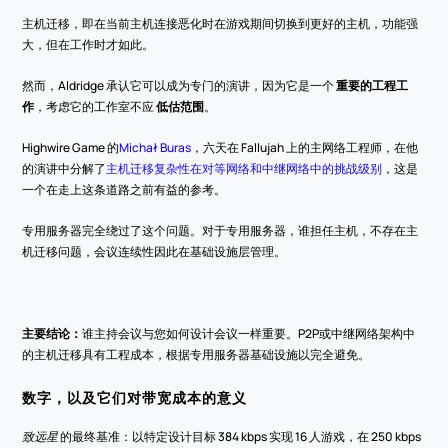
主机迁移，即在当前主机连接恶化时在游戏期间切换到更好的主机，功能强
大，但在工作时才如此。
然而，Aldridge 承认它可以成为专门的演讲，因为它是一个 
重要的工程工
作
，考虑它的工作室不应 
低估范围
。
Highwire Game 的
Michał Buras
，六天在 Fallujah 上的主网络工程师，在他
的演讲中分解了
主机迁移复杂性在对等网络和中继网络中的挑战级别
，这是
一个在走上这条道路之前有益的参考。
专用服务器完全绕过了这个问题。对于专用服务器，谁担任主机，不存在主
机迁移问题，会议连续性因此在基础设施层管理。
主要结论：
谁主持会议与您如何设计会议一样重要。P2P或中继网络架构中
的主机迁移具有工程成本，根据专用服务器基础设施以完全避免。
数字，以及它们对带宽成本的意义
致远星
 的最终基准：以特定设计目标 384 kbps 实现 16 人游戏，在 250 kbps 