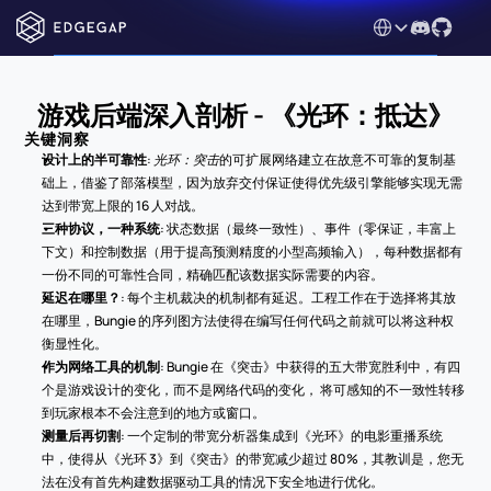
Select Language
游戏后端深入剖析 - 《光环：抵达》
关键洞察
设计上的半可靠性
: 
光环：突击
的可扩展网络建立在故意不可靠的复制基
础上，借鉴了部落模型，因为放弃交付保证使得优先级引擎能够实现无需
达到带宽上限的 16 人对战。
三种协议，一种系统
: 状态数据（最终一致性）、事件（零保证，丰富上
下文）和控制数据（用于提高预测精度的小型高频输入），每种数据都有
一份不同的可靠性合同，精确匹配该数据实际需要的内容。
延迟在哪里？
: 每个主机裁决的机制都有延迟。工程工作在于选择将其放
在哪里，Bungie 的序列图方法使得在编写任何代码之前就可以将这种权
衡显性化。
作为网络工具的机制
: Bungie 在《突击》中获得的五大带宽胜利中，有四
个是游戏设计的变化，而不是网络代码的变化， 将可感知的不一致性转移
到玩家根本不会注意到的地方或窗口。
测量后再切割
: 一个定制的带宽分析器集成到《光环》的电影重播系统
中，使得从《光环 3》到《突击》的带宽减少超过 80%，其教训是，您无
法在没有首先构建数据驱动工具的情况下安全地进行优化。