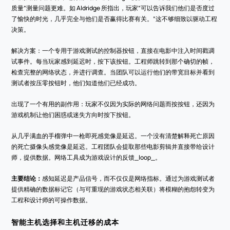
质量”测量问题更难。如 Aldridge 所指出，玩家“可以告诉我们他们是否度过
了愉快的时光，几乎完全与他们是否赢得比赛有关。”这不够细致以驱动工程
决策。
解决方案：一个专用于游戏测试的控制器按钮，直接在电影中注入时间戳调
试事件。每当玩家感到延迟时，按下该按钮。工程师跳转到那个确切的帧，
检查完整的网络状态，并进行调查。当团队可以运行他们的带宽目标并看到
测试者按压零按钮时，他们知道他们已经成功。
出现了一个有用的副作用：玩家不仅因为实际的网络问题而按按钮，还因为
游戏机制让他们困惑或迷失方向时按下按钮。
从几乎满血的手榴弹中一枪即死感觉像是延迟。一个没有清楚解释死亡原因
的死亡摄像头感觉像是延迟。工程团队会提取那些电影剪辑并直接带给设计
师，提供数据。网络工具成为游戏设计的反馈_loop_。
主要结论：
感知延迟是产品信号，而不仅仅是网络指标。通过为游戏测试者
提供精确的数据标记它（与可重现的游戏状态相关联）将模糊的抱怨转变为
工程和设计师的可操作数据。
智能主机选择和主机迁移的成本