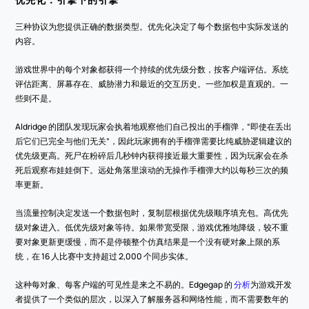
三种协议为您提供正确的数据类型。优先化决定了每个数据包中实际发送的
内容。
游戏世界中的每个对象都获得一个持续的优先级分数，按客户端评估。系统
评估距离、屏幕存在、威胁潜力和最近的交互历史。一些加权是直观的。一
些则不是。
Aldridge 的团队发现玩家会执着地观察他们自己投出的手榴弹，“即使在丢出
后它们已完全与他们无关”，因此玩家拥有的手榴弹需要比纯威胁逻辑建议的
优先级更高。死尸在粉碎后几秒钟内获得接近最大重要性，因为玩家会在杀
死后观察布娃娃倒下。远处角落里滚动的无操作手榴弹大约以每秒三次的频
率更新。
当流量控制决定发送一个数据包时，复制层根据优先级顺序填充包。高优先
级对象进入。低优先级对象等待。如果带宽受限，游戏优雅地降级，较不重
要对象更新更缓慢，而不是停顿整个仿真结果是一个没有硬对象上限的系
统，在 16 人比赛中支持超过 2,000 个同步实体。
这种每对象、每客户端的可见性是来之不易的。Edgegap 的 
分析
为游戏开发
者提供了一个类似的层次，以深入了解服务器和网络性能，而不需要数年的