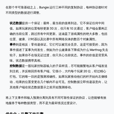
在那个半可靠基础之上，Bungie 运行三种不同的复制协议，每种协议都针对
不同类型的数据进行调整。
状态数据
提供一个保证：最终，最当前的值将到达。它不保证任何中间
值。如果玩家的位置每秒更新 30 次，但只有 10 次通过，客户端会重构正
确的当前位置，跳过所有中间更新。这涵盖了游戏属性的绝大多数，包括
位置、健康、计时器以及比赛中所有网络实体的数百个对象属性。
事件
则是相反：零传递保证。它们可以被完全丢弃。这是可接受的，因为
事件描述了某事为何发生，例如为什么健康条下降或为什么 Warthog 失去
轮子。如果你不在场见证过渡，你只关心当前状态。事件的价值是背景风
味。状态数据携带真相。
控制数据
是一股玩家控制器输入的子采样流，尽可能频繁地从客户端发送
到主机，并反映回所有客户端。它很小，大约每个玩家 20 位，经过精心
打包。它的唯一目的是预测准确性。如果玩家推动他们的杆开始向左侧移
动，结果的位置变更在几个帧内不会可见。控制数据立即传递该意向，让
其他客户端在状态数据显示之前开始预测移动。
将上下文事件和输入预测分离到具有不同可靠性保证的协议，让您能够有效
地服务于每种数据类型，而不是为最坏情况过度设计。
优先化：引擎下的引擎