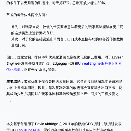
的条件下以无延迟伪影运行。对于
光环 3
，总带宽减少超过 80%。
节省的每千位比两个方面：
首先，对玩家来说，较低的带宽要求意味着更多的玩家基础能够在更广泛
的连接类型上运行游戏良好。
其次，对于您的基础设施账单而言，出口成本直接与您的服务器传输数据
量成比例。
因此，优化复制、排频率和优先化逻辑也是在优化您的云费用。对于
Unreal 
Engine
开发者寻找具体起点，Edgegap 已发布
Unreal Engine 服务器分析和
优化清单
，正在开发 Unity 等效。
主要结论：
带宽优化不仅仅是网络质量问题。它是直接影响游戏本身盈利能
力的业务成本问题。因此，每次复制效率的改进都会直接减少出口支出，使
其成为少数几项同时在玩家体验和基础设施预算上产生回报的工程投资之
一。
—
本文基于并引用了 David Aldridge 在 2011 年的原始 GDC 演讲，该演讲发表
于 GDC 
YouTube 频道
。原始内容中的所有权利归其各自的所有者所有。