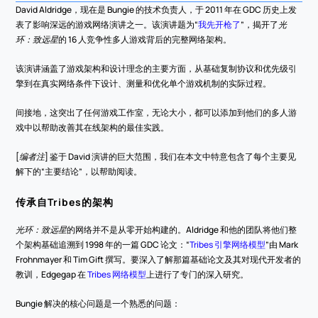
David Aldridge，现在是 Bungie 的技术负责人，于 2011 年在 GDC 历史上发
表了影响深远的游戏网络演讲之一。该演讲题为“
我先开枪了
”，揭开了
光
环：致远星
的 16 人竞争性多人游戏背后的完整网络架构。
该演讲涵盖了游戏架构和设计理念的主要方面，从基础复制协议和优先级引
擎到在真实网络条件下设计、测量和优化单个游戏机制的实际过程。
间接地，这突出了任何游戏工作室，无论大小，都可以添加到他们的多人游
戏中以帮助改善其在线架构的最佳实践。
[
编者注
] 鉴于 David 演讲的巨大范围，我们在本文中特意包含了每个主要见
解下的“主要结论”，以帮助阅读。
传承自Tribes的架构
光环：致远星
的网络并不是从零开始构建的。Aldridge 和他的团队将他们整
个架构基础追溯到 1998 年的一篇 GDC 论文：“
Tribes 引擎网络模型
”由 Mark 
Frohnmayer 和 Tim Gift 撰写。要深入了解那篇基础论文及其对现代开发者的
教训，Edgegap 在 
Tribes 网络模型
上进行了专门的深入研究。
Bungie 解决的核心问题是一个熟悉的问题：