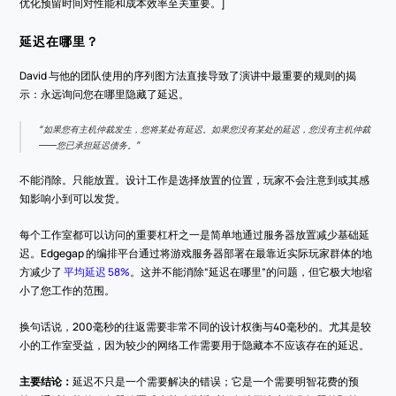
优化预留时间对性能和成本效率至关重要。]
延迟在哪里？
David 与他的团队使用的序列图方法直接导致了演讲中最重要的规则的揭
示：永远询问您在哪里隐藏了延迟。
“如果您有主机仲裁发生，您将某处有延迟。如果您没有某处的延迟，您没有主机仲裁
——您已承担延迟债务。”
不能消除。只能放置。设计工作是选择放置的位置，玩家不会注意到或其感
知影响小到可以发货。
每个工作室都可以访问的重要杠杆之一是简单地通过服务器放置减少基础延
迟。Edgegap 的编排平台通过将游戏服务器部署在最靠近实际玩家群体的地
方减少了 
平均延迟 58%
。这并不能消除“延迟在哪里”的问题，但它极大地缩
小了您工作的范围。
换句话说，200毫秒的往返需要非常不同的设计权衡与40毫秒的。尤其是较
小的工作室受益，因为较少的网络工作需要用于隐藏本不应该存在的延迟。
主要结论：
延迟不只是一个需要解决的错误；它是一个需要明智花费的预