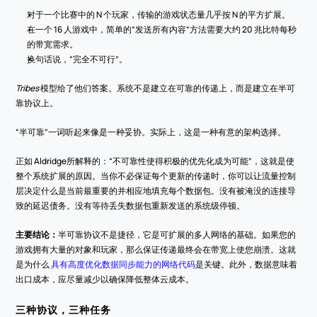
对于一个比赛中的 N 个玩家，传输的游戏状态量几乎按 N 的平方扩展。
在一个 16 人游戏中，简单的“发送所有内容”方法需要大约 20 兆比特每秒
的带宽需求。
换句话说，“完全不可行”。
Tribes
 模型给了他们答案。系统不是建立在可靠的传递上，而是建立在半可
靠协议上。
“半可靠”一词听起来像是一种妥协。实际上，这是一种有意的架构选择。
正如 Aldridge所解释的：“不可靠性使得积极的优先化成为可能”，这就是使
整个系统扩展的原因。当你不必保证每个更新的传递时，你可以让流量控制
层决定什么是当前最重要的并相应地填充每个数据包。没有被淹没的连接导
致的延迟债务。没有等待丢失数据包重新发送的系统级停顿。
主要结论：
半可靠协议不是捷径，它是可扩展的多人网络的基础。如果您的
游戏拥有大量的对象和玩家，那么保证传递最终会在带宽上使您崩溃。这就
是为什么 
具有高度优化数据同步能力的网络代码
是关键。此外，数据意味着
出口成本，应尽量减少以确保降低整体云成本。
三种协议，三种任务