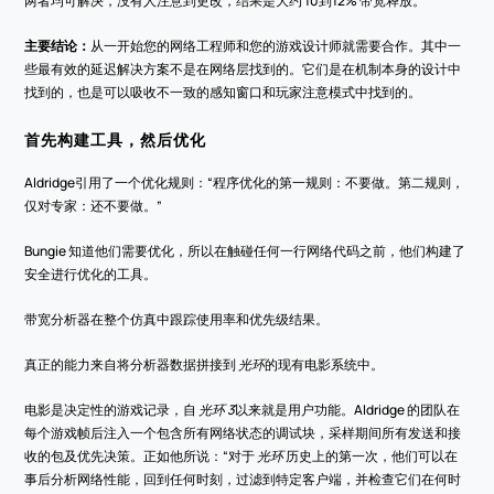
两者均可解决，没有人注意到更改，结果是大约 10到12% 带宽释放。
主要结论：
从一开始您的网络工程师和您的游戏设计师就需要合作。其中一
些最有效的延迟解决方案不是在网络层找到的。它们是在机制本身的设计中
找到的，也是可以吸收不一致的感知窗口和玩家注意模式中找到的。
首先构建工具，然后优化
Aldridge引用了一个优化规则：“程序优化的第一规则：不要做。第二规则，
仅对专家：还不要做。”
Bungie 知道他们需要优化，所以在触碰任何一行网络代码之前，他们构建了
安全进行优化的工具。
带宽分析器在整个仿真中跟踪使用率和优先级结果。
真正的能力来自将分析器数据拼接到 
光环
的现有电影系统中。
电影是决定性的游戏记录，自 
光环 3
以来就是用户功能。Aldridge 的团队在
每个游戏帧后注入一个包含所有网络状态的调试块，采样期间所有发送和接
收的包及优先决策。正如他所说：“对于 
光环
 历史上的第一次，他们可以在
事后分析网络性能，回到任何时刻，过滤到特定客户端，并检查它们在何时