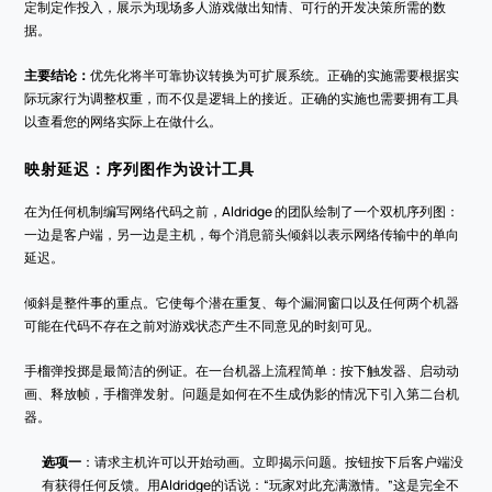
定制定作投入，展示为现场多人游戏做出知情、可行的开发决策所需的数
据。
主要结论：
优先化将半可靠协议转换为可扩展系统。正确的实施需要根据实
际玩家行为调整权重，而不仅是逻辑上的接近。正确的实施也需要拥有工具
以查看您的网络实际上在做什么。
映射延迟：序列图作为设计工具
在为任何机制编写网络代码之前，Aldridge 的团队绘制了一个双机序列图：
一边是客户端，另一边是主机，每个消息箭头倾斜以表示网络传输中的单向
延迟。
倾斜是整件事的重点。它使每个潜在重复、每个漏洞窗口以及任何两个机器
可能在代码不存在之前对游戏状态产生不同意见的时刻可见。
手榴弹投掷是最简洁的例证。在一台机器上流程简单：按下触发器、启动动
画、释放帧，手榴弹发射。问题是如何在不生成伪影的情况下引入第二台机
器。
选项一
：请求主机许可以开始动画。立即揭示问题。按钮按下后客户端没
有获得任何反馈。用Aldridge的话说：“玩家对此充满激情。”这是完全不