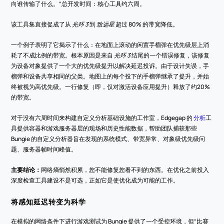
向谁传输了什么。”总开发时间：核心工具约六周。
该工具集直接促成了从 
光环 3
 到 
致远星
 超过 80% 的带宽降低。
一个例子表明了它揭示了什么：在地面上滚动的闲置手榴弹在优先级层上消
耗了不成比例的带宽。根本原因是来自 
光环 3
 结尾的一个错误修复，该修复
为设备对象提供了一个大的优先级提升以解决延迟投诉。由于设计失误，手
榴弹和设备共享相同的父类。地图上的每个投下的手榴弹继承了提升，并始
终被视为高优先级。一行修复（即，仅对激活设备应用提升）释放了约20%
的带宽。
对于没有六周时间来构建自定义分析基础设施的工作室，Edgegap 的 
分析
工
具提供容器和游戏服务器层的现场和历史性能数据，帮助团队捕获那些 
Bungie 的自定义分析器旨在发现的系统模式、带宽异常、对象级优先级问
题、服务器帧时间峰值。
主要结论：
网络熵悄然积累，您不能修复您看不到的东西。在优化之前投入
深度检查工具建设不是可选，正如它是使优化成为可能的工作。
将感知延迟转变为科学
在模拟的网络条件下进行游戏测试为 Bungie 提供了一个受控环境，但“比赛