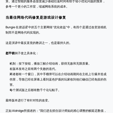
算。通过智能的服务器放置减少基础往返时间有助于缩小优化问题的预算，
参考一个更小的工作室，缩减网络系统的成本。
当最佳网络代码修复是游戏设计修复
Bungie 在
致远星
 中的五个主要网络“优化收益”中，有四个是通过改变游戏机
制而不是网络代码实现的。
这是演讲中最反直觉的教训之一，也是最持久的。
盔甲锁
例子使之具体化：
机制：按下按钮，播放三帧介绍动画，获得无敌和无限质量。
在版本发布之前有两个失败的迭代。
两者都有一个窗口，其中手榴弹可以在介绍动画期间在主机上引爆并造成
伤害，导致已经在屏幕上看到蓝色护盾的玩家收到他们确信已经免疫的伤
害。
每个测试版之后都有数千个论坛帖子。
最终版本进行了有针对性的改变。
正如 Aldridge所描述的：“我们进去抓住设计师如此精心调整的帧延迟数值，