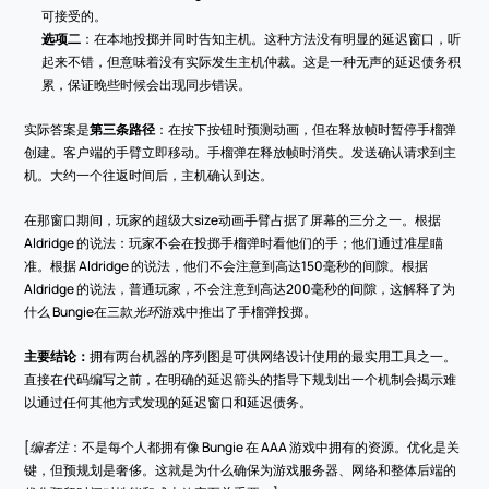
可接受的。
选项二
：在本地投掷并同时告知主机。这种方法没有明显的延迟窗口，听
起来不错，但意味着没有实际发生主机仲裁。这是一种无声的延迟债务积
累，保证晚些时候会出现同步错误。
实际答案是
第三条路径
：在按下按钮时预测动画，但在释放帧时暂停手榴弹
创建。客户端的手臂立即移动。手榴弹在释放帧时消失。发送确认请求到主
机。大约一个往返时间后，主机确认到达。
在那窗口期间，玩家的超级大size动画手臂占据了屏幕的三分之一。根据 
Aldridge 的说法：玩家不会在投掷手榴弹时看他们的手；他们通过准星瞄
准。根据 Aldridge 的说法，他们不会注意到高达150毫秒的间隙。根据 
Aldridge 的说法，普通玩家，不会注意到高达200毫秒的间隙，这解释了为
什么 Bungie在三款
光环
游戏中推出了手榴弹投掷。
主要结论：
拥有两台机器的序列图是可供网络设计使用的最实用工具之一。 
直接在代码编写之前，在明确的延迟箭头的指导下规划出一个机制会揭示难
以通过任何其他方式发现的延迟窗口和延迟债务。
[
编者注
：不是每个人都拥有像 Bungie 在 AAA 游戏中拥有的资源。优化是关
键，但预规划是奢侈。这就是为什么确保为游戏服务器、网络和整体后端的