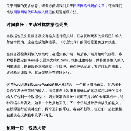
关于回滚的更多信息，请务必阅读我们关于
回滚网络代码的文章
，还有我们
比较
回滚网络代码与输入延迟
的延迟减缓方法。
时间膨胀：主动对抗数据包丢失
当数据包丢失且服务器没有输入进行模拟时，它会复制玩家的最后已知输入
并侥幸而为。这会造成预测错误。《
守望先锋
》的回答是避免这种损害。
当服务器检测到输入饥饿时，会通知客户端，然后客户端开始时间膨胀。客
户端将固定的16ms步长视为大约15.2ms，模拟速度略快，并将更多输入倒入
网络通道，以在服务器端建立一个缓冲。在条件稳定后，客户端反向膨胀，
逐步耗尽该缓冲。此反馈循环在持续运行。
这与Ford追溯到Quake World的技术相结合：一个输入滑动窗口。客户端不
是仅仅发送当前帧的输入，而是将自上次服务器确认的运动状态以来的每个
输入打包到一个数据包中。因为玩家通常按住键而不是以60Hz频率点击，这
种压缩非常高效。如果一个数据包丢失，下一个仍然携带所有缺失的输入，
在模拟运行前填补空白。两个互补的系统。各自不新颖，但它们一起使数据
包丢失在玩家眼中几乎不可见。
预测一切，包括火箭