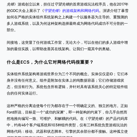
先锋
》游戏创立以来，担任过
守望先锋
的首席游戏玩法程序员，他在2017年
的GDC大会上展示了《
守望先锋
》的游戏架构和网络代码
。演讲介绍了暴雪
如何在严格的实体组件系统架构之上构建一个以服务器为主导的、重预测的
多人游戏系统，以及为何这种架构选择最终成为网络代码成功不可分割的一
部分。
间接地，这突显了任何游戏工作室，无论大小，可以在他们的多人游戏中增
加的最佳实践，以帮助改善其在线架构。让我们一窥其中的奥秘。
什么是ECS，为什么它对网络代码很重要？
实体组件系统架构将游戏世界分为三个不同的概念。实体仅仅是ID； 它们本
身并没有任何意义。组件是附加在实体上的纯数据容器；它们存储游戏状
态，但没有行为。系统包含所有逻辑，并针对具有该系统关心的特定组件组
合的任何实体运行。
这种严格的分离迫使每个行为都存在于一个明确定义的、独立的地方。正如
Ford所说，目标是一个“成功的深渊”，即一种架构的约束下，你几乎自然而
然地推向编写一致、可维护、和解耦的代码。在《
守望先锋
》的产品代码库
中，约有46个客户端系统和103种组件类型，仅有三种系统负责游戏玩法的
网络代码：移动、武器和状态脚本。引擎的其余部分都不接触。这种孤立使