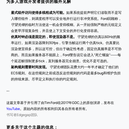
为多人游戏开发者提供的额外见解
显式组件访问使得多线程成为可能。
如果系统提前声明它们读取而不是写
入哪些组件，则调度程序可以安全地并行运行非冲突系统。Ford回顾称，
守望先锋
的临时方法使这一机会变得模糊。从一开始强制严格的元组定义
会更早浮现复杂性，并且使上下文安全的并行化变得容易。
仿真时钟必须是固定的，即使渲染器不是。
守望先锋
的仿真以60Hz的频
率运行。如果渲染器降到30fps，引擎当帧运行两个仿真tick。仿真要比
渲染便宜得多，所以这可控，但出于确定性考虑，固定仿真频率是不可协
商的。而且如果服务器不能跟上，Ford警告说它会进入“死亡螺旋”――每
个延迟帧强制更多tick，直到服务器完全崩溃。优化不是可选的。
架构规则需要时间发现。
守望先锋
团队花费大约一年半才确定了他们的
ECS规则。在这些规则之前或违反这些规则的代码是最多bug和维护负担
的持续来源。尽早定义和执行你的约定规则。
---
这篇文章基于并引用了由Tim Ford在2017年GDC上的原创演讲，发布在
YouTube
。原始内容的所有权利归其各自所有者所有。
书写者
Edgegap团队
更多关于这个主题的信息：