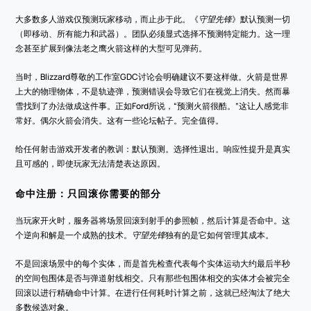
大多数多人游戏仅预测玩家移动，而止步于此。《
守望先锋
》默认预测一切
（即移动、所有能力和武器）。团队必须显式选择不预测特定能力。这一理
念甚至扩展到像法老之鹰火箭这样的大型可见弹药。
当时，Blizzard尊敬的工作室GDC讨论会明确建议不要这样做。火箭是世界
上大的物理物体，不是轨迹弹，预测错误会导致它们在视觉上消失。然而暴
雪找到了办法做成这件事。正如Ford所说，“预测火箭很酷。”这让人感觉非
常好。偶尔火箭会消失。这有一些论坛帖子。完全值得。
给任何射击游戏开发者的教训：默认预测。选择性退出。响应性提升是真实
且可感的，即使玩家无法清楚表达原因。
命中注册：只回滚你需要的部分
当玩家开火时，服务器将场景回滚到射手的参照帧，然后计算是否命中。这
个逆向和解是一个成熟的技术。
守望先锋
独有的是它如何管理其成本。
不是回滚场景中的每个实体，而是首先检查代表每个实体运动大约最后半秒
的空间包围体是否与弹道射线相交。只有那些包围体相交的实体才会被完全
回滚以进行精确命中计算。在进行任何耗时计算之前，这就已经淘汰了绝大
多数候选对象。