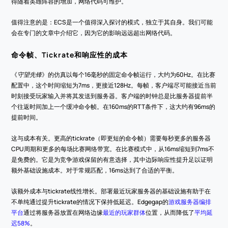
得随着英雄阵容的增加，网络代码可维护。
值得注意的是：ECS是一个值得深入探讨的模式，独立于其自身。我们可能
会在专门的文章中介绍它，因为它的影响远远超出网络代码。
命令帧、Tickrate和响应性的成本
《
守望先锋
》的仿真以每个16毫秒的固定命令帧运行，大约为60Hz。在比赛
配置中，这个时间缩短为7ms，更接近128Hz。每帧，客户端尽可能接近当前
时刻接受玩家输入并将其发送到服务器。客户端的时钟总是比服务器提前半
个往返时间加上一个缓冲命令帧。在160ms的RTT条件下，这大约有96ms的
提前时间。
这与成本有关。更高的tickrate（即更短的命令帧）需要每秒更多的服务器
CPU周期和更多的每场比赛网络带宽。在比赛模式中，从16ms缩短到7ms不
是免费的。它是为竞争游戏保留的有意选择，其中边际响应性提升足以证明
额外基础设施成本。对于常规匹配，16ms达到了合适的平衡。
该额外成本与tickrate线性增长。部署最近玩家服务器的基础设施有助于在
不单纯通过提升tickrate的情况下保持低延迟。Edgegap的
游戏服务器编排
平台
通过将服务器放置在网络边缘
最近的玩家群体
位置，从而降低了
平均延
迟58%
。