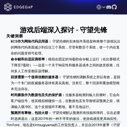
Select Language
游戏后端深入探讨 - 守望先锋
关键洞察
ECS作为网络代码启用器：
守望先锋
的实体组件系统架构将整个游戏玩法
的网络代码表面减少到仅仅三个系统，尽管有数百个系统，使一个内在复
杂的问题变得可处理。
命令帧和自适应滴答率：
模拟在固定的16毫秒命令帧上运行（在比赛模式
下降至7毫秒）——这是一个关于响应性和服务器成本之间的故意权衡，任
何多人工作室都应该理解。
回滚需要一个值得信赖的服务器：
守望先锋
的调解系统之所以有效，是因
为一个专门的权威服务器持有真实真相。没有它，整个回滚和重放模型根
本无法存在。
时间膨胀作为数据包丢失的保护盾：
当服务器检测到输入饥饿时，它会向
客户端信号，使其模拟稍微快一点，在数据包丢失导致错误预测之前，填
满输入缓冲区。这个反馈循环不断地、看不见地运行。
预测所有事物，包括火箭：
守望先锋
默认预测所有技能和弹药，仅在必要
时选择退出；这是2017年的一种不寻常的做法，使游戏感觉更具响应性。
Tim Ford，现在是Kintsugiyama的工作室负责人，并且自2013年夏季《
守望