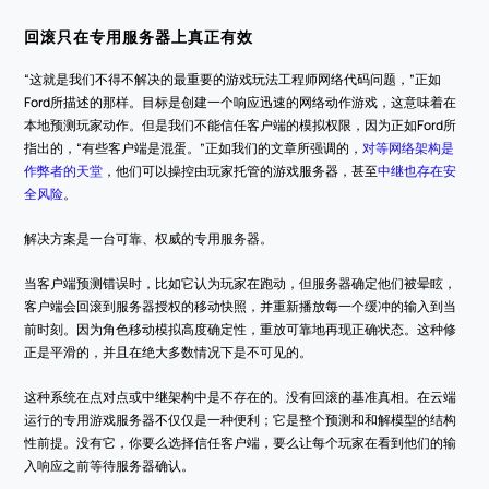
回滚只在专用服务器上真正有效
“这就是我们不得不解决的最重要的游戏玩法工程师网络代码问题，”正如
Ford所描述的那样。目标是创建一个响应迅速的网络动作游戏，这意味着在
本地预测玩家动作。但是我们不能信任客户端的模拟权限，因为正如Ford所
指出的，“有些客户端是混蛋。”正如我们的文章所强调的，
对等网络架构是
作弊者的天堂
，他们可以操控由玩家托管的游戏服务器，甚至
中继也存在安
全风险
。
解决方案是一台可靠、权威的专用服务器。
当客户端预测错误时，比如它认为玩家在跑动，但服务器确定他们被晕眩，
客户端会回滚到服务器授权的移动快照，并重新播放每一个缓冲的输入到当
前时刻。因为角色移动模拟高度确定性，重放可靠地再现正确状态。这种修
正是平滑的，并且在绝大多数情况下是不可见的。
这种系统在点对点或中继架构中是不存在的。没有回滚的基准真相。在云端
运行的专用游戏服务器不仅仅是一种便利；它是整个预测和和解模型的结构
性前提。没有它，你要么选择信任客户端，要么让每个玩家在看到他们的输
入响应之前等待服务器确认。