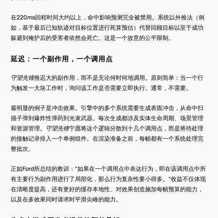
在220ms回程时间大约以上，命中影响预测完全被禁用。系统以外推法（例
如，基于最后已知轨迹对目标位置进行死算预估）代替回顾目标以至于成功
躲避到掩护后的受害者依然会死亡。这是一个故意的公平限制。
延迟：一个副作用，一个调用点
守望先锋
推迟大的副作用，而不是无论何时何地调用。原则简单：当一个行
为触发一大块工作时，询问该工作是否需要立即执行。通常，不需要。
最明显的例子是冲击效果。引擎中的多个系统需要生成表面冲击，从命中扫
描子弹到爆炸性弹药到光束武器。每次生成都涉及实体生命周期、场景管理
和资源管理。
守望先锋
宁愿将这个逻辑分散到十几个调用点，而是将待处理
的接触记录排入一个单例组件。在渲染准备之前，每帧都有一个系统处理完
整批次。
正如Ford所总结的教训：“如果在一个调用点中表达行为，即在该调用点中所
有主要行为副作用进行了局部化，那么行为复杂性要小得多。”收益不仅体现
在清晰度提高，还有更好的缓存本地性、对效果创造施加每帧预算的能力，
以及在多效果同时请求时平滑尖峰的能力。