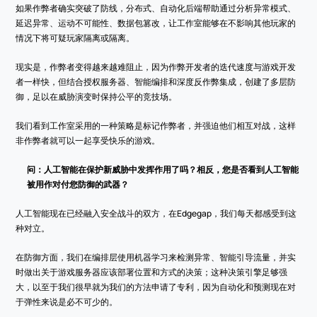
如果作弊者确实突破了防线，分布式、自动化后端帮助通过分析异常模式、
延迟异常、运动不可能性、数据包篡改，让工作室能够在不影响其他玩家的
情况下将可疑玩家隔离或隔离。
现实是，作弊者变得越来越难阻止，因为作弊开发者的迭代速度与游戏开发
者一样快，但结合授权服务器、智能编排和深度反作弊集成，创建了多层防
御，足以在威胁演变时保持公平的竞技场。
我们看到工作室采用的一种策略是标记作弊者，并强迫他们相互对战，这样
非作弊者就可以一起享受快乐的游戏。
问：人工智能在保护新威胁中发挥作用了吗？相反，您是否看到人工智能
被用作对付您防御的武器？
人工智能现在已经融入安全战斗的双方，在Edgegap，我们每天都感受到这
种对立。
在防御方面，我们在编排层使用机器学习来检测异常、智能引导流量，并实
时做出关于游戏服务器应该部署位置和方式的决策；这种决策引擎足够强
大，以至于我们很早就为我们的方法申请了专利，因为自动化和预测现在对
于弹性来说是必不可少的。