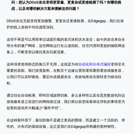
问：您认为DDoS攻击变得更普遍、更复杂或更难检测了吗？有哪些挑
战，以及有哪些解决方案来缓解这些问题？
DDoS攻击无疑变得更加频繁、更复杂且更难检测，在Edgegap，我们在保
护的线上游戏中对此感受深刻。
这些不再是可以用简单过滤器拦截的老式体积洪水攻击；如今的攻击来自全
球分布的僵尸网络，这些网络运行在云虚拟机、住宅代理和受损的物联网设
备上，不断变形以模仿真实玩家流量。
这种演变使得静态防御几乎无用，这就是为何
自动化和分布式编排
变得至关
重要的原因。我们按需架构，在数百个边缘位置部署和重部署游戏服务器，
让我们可以实时吸收、重定向或规避攻击，有效地将攻击面转变为移动目
标。
通过结合自动检测、即时区域故障切换、多云多样性以及在恶意数据包到达
游戏服务器之前进行的网络级过滤，我们将以前意味着保证停机的事情变为
短暂的波动并大幅减少“爆炸半径”。
在这种新环境下，最佳防御不是建立更高的围墙，而是建立一个活跃的、弹
性的、分布式的基础设施，这正是我们在Edgegap所构建的那种韧性。