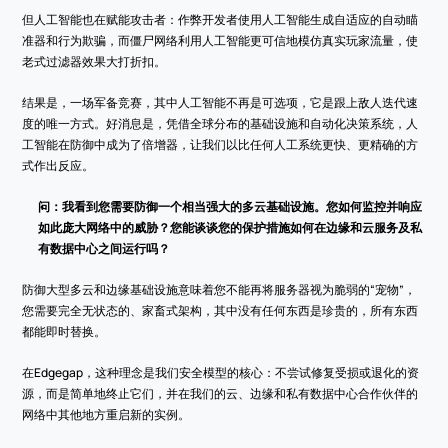
但人工智能也在赋能攻击者：作弊开发者使用人工智能生成自适应的自动瞄
准器和行为欺骗，而僵尸网络利用人工智能更可信地模仿真实玩家流量，使
老式过滤器效果大打折扣。
结果是，一场军备竞赛，其中人工智能不再是可选项，它是跟上敌人迭代速
度的唯一方式。好消息是，凭借全球分布的基础设施和自动化决策系统，人
工智能在防御中成为了倍增器，让我们以比任何人工系统更快、更精确的方
式作出反应。
问：我看到您需要防御一个相当强大的多云基础设施。您如何监控并响应
如此庞大网络中的威胁？您能谈谈您的保护措施如何在边缘和云服务及私
有数据中心之间运行吗？
防御大型多云和边缘基础设施意味着您不能再将服务器视为脆弱的“宠物”，
您需要完全无状态的、家畜式架构，其中没有任何东西是珍贵的，所有东西
都能即时替换。
在Edgegap，这种理念是我们安全模型的核心：不尝试修复受损或退化的资
源，而是简单地终止它们，并在我们的云、边缘和私有数据中心合作伙伴的
网络中其他地方重启新的实例。