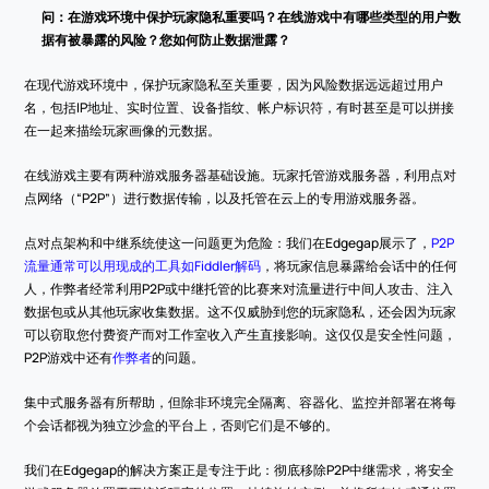
问：在游戏环境中保护玩家隐私重要吗？在线游戏中有哪些类型的用户数
据有被暴露的风险？您如何防止数据泄露？
在现代游戏环境中，保护玩家隐私至关重要，因为风险数据远远超过用户
名，包括IP地址、实时位置、设备指纹、帐户标识符，有时甚至是可以拼接
在一起来描绘玩家画像的元数据。
在线游戏主要有两种游戏服务器基础设施。玩家托管游戏服务器，利用点对
点网络（“P2P”）进行数据传输，以及托管在云上的专用游戏服务器。
点对点架构和中继系统使这一问题更为危险：我们在Edgegap展示了，
P2P
流量通常可以用现成的工具如Fiddler解码
，将玩家信息暴露给会话中的任何
人，作弊者经常利用P2P或中继托管的比赛来对流量进行中间人攻击、注入
数据包或从其他玩家收集数据。这不仅威胁到您的玩家隐私，还会因为玩家
可以窃取您付费资产而对工作室收入产生直接影响。这仅仅是安全性问题，
P2P游戏中还有
作弊者
的问题。
集中式服务器有所帮助，但除非环境完全隔离、容器化、监控并部署在将每
个会话都视为独立沙盒的平台上，否则它们是不够的。
我们在Edgegap的解决方案正是专注于此：彻底移除P2P中继需求，将安全