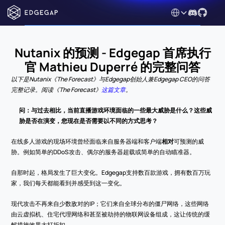
Select Language
Nutanix 的预测 - Edgegap 首席执行
官 Mathieu Duperré 的完整问答
以下是Nutanix《The Forecast》与Edgegap创始人兼Edgegap CEO的问答
完整记录。阅读《The Forecast》
这篇文章
。
问：与过去相比，当前直播游戏环境面临的一些最大威胁是什么？这些威
胁是否在演变，您现在是否需要以不同的方式思考？
在线多人游戏的现场环境曾经面临来自服务器端和客户端
相对
可预测的威
胁。例如简单的DDoS攻击、偶尔的服务器超载或简单的自动瞄准器。
自那时起，格局发生了巨大变化。Edgegap支持数百款游戏，拥有数百万玩
家，我们每天都能看到并感受到这一变化。
现代攻击不再来自少数敌对的IP；它们来自全球分布的僵尸网络，这些网络
由云虚拟机、住宅代理网络和甚至被劫持的物联网设备组成，这让传统的缓
解措施效果大打折扣。