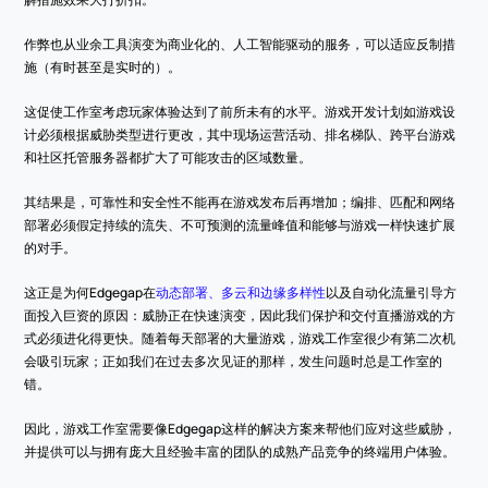
作弊也从业余工具演变为商业化的、人工智能驱动的服务，可以适应反制措
施（有时甚至是实时的）。
这促使工作室考虑玩家体验达到了前所未有的水平。游戏开发计划如游戏设
计必须根据威胁类型进行更改，其中现场运营活动、排名梯队、跨平台游戏
和社区托管服务器都扩大了可能攻击的区域数量。
其结果是，可靠性和安全性不能再在游戏发布后再增加；编排、匹配和网络
部署必须假定持续的流失、不可预测的流量峰值和能够与游戏一样快速扩展
的对手。
这正是为何Edgegap在
动态部署、多云和边缘多样性
以及自动化流量引导方
面投入巨资的原因：威胁正在快速演变，因此我们保护和交付直播游戏的方
式必须进化得更快。随着每天部署的大量游戏，游戏工作室很少有第二次机
会吸引玩家；正如我们在过去多次见证的那样，发生问题时总是工作室的
错。
因此，游戏工作室需要像Edgegap这样的解决方案来帮他们应对这些威胁，
并提供可以与拥有庞大且经验丰富的团队的成熟产品竞争的终端用户体验。