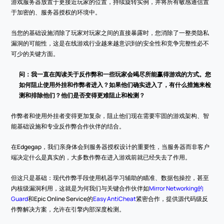
游戏服务器放置于更接近玩家的位置，持续旋转实例，并将所有敏感通信置
于加密的、服务器授权的环境中。
当您的基础设施消除了玩家对玩家之间的直接暴露时，您消除了一整类隐私
漏洞的可能性，这是在线游戏行业越来越意识到的安全性和竞争完整性必不
可少的关键方面。
问：我一直在阅读关于反作弊和一些玩家会竭尽所能赢得游戏的方式。您
如何阻止使用外挂和作弊者进入？如果他们确实进入了，有什么措施来检
测和排除他们？他们是否变得更难阻止和检测？
作弊者和使用外挂者变得更加复杂，阻止他们现在需要牢固的游戏架构、智
能基础设施和专业反作弊合作伙伴的结合。
在Edgegap，我们亲身体会到服务器授权设计的重要性，当服务器而非客户
端决定什么是真实的，大多数作弊在进入游戏前就已经失去了作用。
但这只是基础：现代作弊手段使用机器学习辅助的瞄准、数据包操控，甚至
内核级漏洞利用，这就是为何我们与关键合作伙伴如
Mirror Networking的
Guard
和Epic Online Service的
Easy AntiCheat
紧密合作，提供源代码级反
作弊解决方案，允许在引擎内部深度检测。