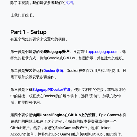
除了本视频，我们建议参考我们的
文档
。
让我们开始吧。
Part 1 - Setup
有五个简短的要求来设置您的项目。
第一步是创建您的
免费Edgegap账户
。只需前往
app.edgegap.com
，选
择您的登录方式，例如Google或GitHub，如图所示，并创建您的组织。
第二步是
安装并运行
Docker桌面
。Docker被数百万用户和组织使用。只
需下载并按照安装步骤操作。
第三步是
下载
Edgegap的Docker扩展
。使用文档中的链接，或视频评论
中的链接，或直接在Docker的扩展市场中，选择“安装”。加载几秒钟
后，扩展即可使用。
第四个要求是
访问Unreal Engine在GitHub上的资源
。Epic Games本身
在他们的网站上概述了这个过程，但简短的版本是登录或创建一个
GitHub账户。然后，在
您的Epic Games账户中
，选择“Linked 
Account”菜单，并将您的Epic Games账户关联到GitHub，如此操作。