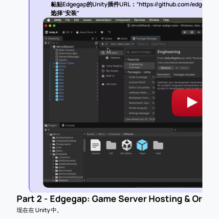
粘贴Edgegap的Unity插件URL：“https://github.com/edgegap/edg
选择“安装”
Part 2 - Edgegap: Game Server Hosting & Orche
现在在 Unity 中。