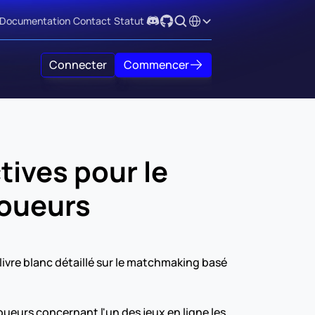
Select Language
Documentation
Contact
Statut
Connecter
Commencer
ives pour le 
joueurs
ivre blanc détaillé sur le matchmaking basé 
ueurs concernant l'un des jeux en ligne les 