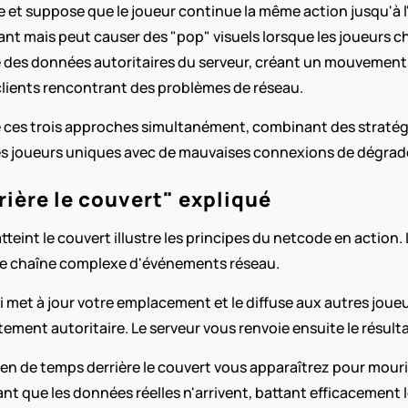
e et suppose que le joueur continue la même action jusqu'à l
t mais peut causer des "pop" visuels lorsque les joueurs 
e des données autoritaires du serveur, créant un mouvement f
 clients rencontrant des problèmes de réseau.
 ces trois approches simultanément, combinant des stratégie
les joueurs uniques avec de mauvaises connexions de dégrad
ière le couvert" expliqué
tteint le couvert illustre les principes du netcode en action.
 une chaîne complexe d'événements réseau.
 met à jour votre emplacement et le diffuse aux autres joueurs
ement autoritaire. Le serveur vous renvoie ensuite le résulta
 de temps derrière le couvert vous apparaîtrez pour mourir.
ant que les données réelles n'arrivent, battant efficacement l