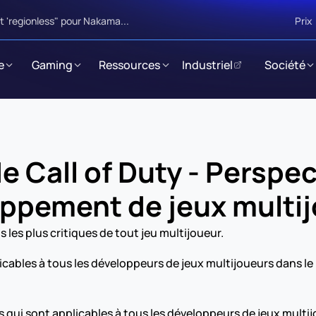
 'regionless" pour Nakama...
Prix
e
Gaming
Ressources
Industriel
Société
 Call of Duty - Perspect
ppement de jeux multi
les plus critiques de tout jeu multijoueur.
cables à tous les développeurs de jeux multijoueurs dans le l
s qui sont applicables à tous les développeurs de jeux multijo