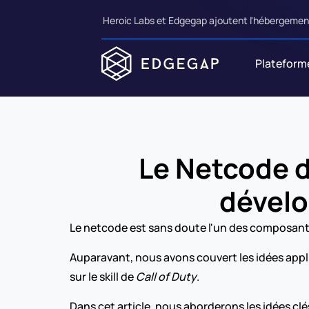
Heroic Labs et Edgegap ajoutent l'hébergement
Plateform
Le Netcode de
dévelo
Le netcode est sans doute l'un des composants 
Auparavant, nous avons couvert les idées appli
sur le skill de 
Call of Duty
.
Dans cet article, nous aborderons les idées clé