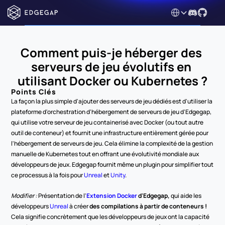
Select Language
Comment puis-je héberger des 
serveurs de jeu évolutifs en 
utilisant Docker ou Kubernetes ?
Points Clés
La façon la plus simple d'ajouter des serveurs de jeu dédiés est d'utiliser la 
plateforme d'orchestration d'hébergement de serveurs de jeu d'Edgegap, 
qui utilise votre serveur de jeu containerisé avec Docker (ou tout autre 
outil de conteneur) et fournit une infrastructure entièrement gérée pour 
l'hébergement de serveurs de jeu. Cela élimine la complexité de la gestion 
manuelle de Kubernetes tout en offrant une évolutivité mondiale aux 
développeurs de jeux. Edgegap fournit même un plugin pour simplifier tout 
ce processus à la fois pour 
Unreal 
et 
Unity
. 
Modifier : 
Présentation de l'
Extension Docker
 d'Edgegap,
 qui aide les 
développeurs 
Unreal 
à créer 
des compilations à partir de conteneurs !
Cela signifie concrètement que les développeurs de jeux ont la capacité 