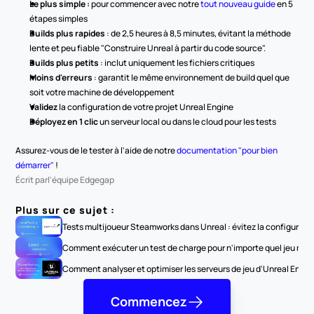
Le plus simple :
 pour commencer avec notre 
tout nouveau guide
 en 5 
étapes simples
Builds plus rapides
 : de 2,5 heures à 8,5 minutes, évitant la méthode 
lente et peu fiable "Construire Unreal à partir du code source".
Builds plus petits
 : inclut uniquement les fichiers critiques
Moins d'erreurs
 : garantit le même environnement de build quel que 
soit votre machine de développement
Validez
 la configuration de votre projet Unreal Engine
Déployez en 1 clic 
un serveur local ou dans le cloud pour les tests
Assurez-vous de le tester à l'aide de notre 
documentation "pour bien 
démarrer"
 ! 
Écrit par
l'équipe Edgegap
Plus sur ce sujet :
Tests multijoueur Steamworks dans Unreal : évitez la configurat
Comment exécuter un test de charge pour n'importe quel jeu multi
Comment analyser et optimiser les serveurs de jeu d'Unreal Engine
Commencez