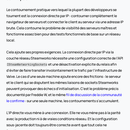
Le contournement pratique vers lequel la plupart des développeurs se 
tournent est la connexion directe par IP : contourner complètement le 
navigateur de serveurs et connecter le client au serveur via une adresse IP 
brute. Cela contourne le problème de visibilité des serveurs maîtres et 
fonctionne assez bien pour des tests fonctionnels de base sur un réseau 
local.
Cela ajoute ses propres exigences. La connexion directe par IP via la 
couche réseau Steamworks nécessite une configuration correcte de l'API 
 et une désactivation explicite du relais afin 
ISteamNetworkingSockets
d'éviter de faire transiter involontairement le trafic par l'infrastructure de 
Valve. Le cas d'une seule machine ajoute encore des frictions : le serveur 
et le client qui se disputent les mêmes liaisons de sockets Steamworks 
peuvent provoquer des échecs d'initialisation. C'est le problème précis 
documenté par Freddie W, et le même 
fil de discussion de la communauté 
le confirme
 : sur une seule machine, les contournements s'accumulent.
L'IP directe vous mène à une connexion. Elle ne vous mène pas à la parité 
avec la production ni à de vraies conditions réseau. Et la configuration 
sous-jacente doit toujours être correcte avant que tout cela ne 