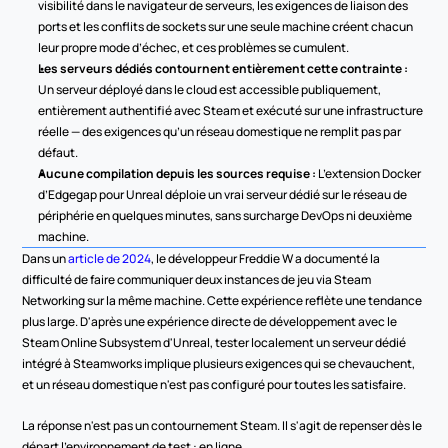
visibilité dans le navigateur de serveurs, les exigences de liaison des 
ports et les conflits de sockets sur une seule machine créent chacun 
leur propre mode d’échec, et ces problèmes se cumulent.
Les serveurs dédiés contournent entièrement cette contrainte :
Un serveur déployé dans le cloud est accessible publiquement, 
entièrement authentifié avec Steam et exécuté sur une infrastructure 
réelle — des exigences qu’un réseau domestique ne remplit pas par 
défaut.
Aucune compilation depuis les sources requise :
 L’extension Docker 
d’Edgegap pour Unreal déploie un vrai serveur dédié sur le réseau de 
périphérie en quelques minutes, sans surcharge DevOps ni deuxième 
machine.
Dans un 
article de 2024
, le développeur Freddie W a documenté la 
difficulté de faire communiquer deux instances de jeu via Steam 
Networking sur la même machine. Cette expérience reflète une tendance 
plus large. D'après une expérience directe de développement avec le 
Steam Online Subsystem d'Unreal, tester localement un serveur dédié 
intégré à Steamworks implique plusieurs exigences qui se chevauchent, 
et un réseau domestique n'est pas configuré pour toutes les satisfaire.
La réponse n'est pas un contournement Steam. Il s'agit de repenser dès le 
départ l'environnement de test : en ligne.