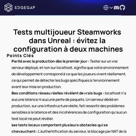
Select Language
Tests multijoueur Steamworks 
dans Unreal : évitez la 
configuration à deux machines
Points Clés
Parité avec la production dès le premier jour :
 Tester sur un vrai 
serveur déployé, et non sur localhost, signifie que votre environnement 
de développement correspond à ce que les joueurs vivent réellement, 
ce qui permet de détecter les bugs spécifiques à l’environnement 
avant leur mise en production.
Des conditions réseau réelles révèlent de vrais bugs :
 localhost n’a 
aucune latence ni aucune perte de paquets. Un serveur dédié en 
production, sur une infrastructure réelle, fait ressortir des problèmes 
sensibles à la latence et des incohérences de configuration qu’aucun 
test local ne peut révéler.
Les tests locaux comportent plusieurs obstacles qui se 
chevauchent :
 L’authentification du serveur, le blocage par NAT de la 