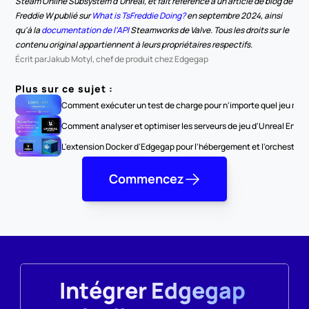
Steam Online Subsystem d'Unreal, et fait référence à un article de blog de 
Freddie W publié sur 
What is TsFreddie Doing?
 en septembre 2024, ainsi 
qu'à la 
documentation de l'API
 Steamworks de Valve. Tous les droits sur le 
contenu original appartiennent à leurs propriétaires respectifs.
Écrit par
Jakub Motyl, chef de produit chez Edgegap
Plus sur ce sujet :
Comment exécuter un test de charge pour n'importe quel jeu multi
Comment analyser et optimiser les serveurs de jeu d'Unreal Engine
L'extension Docker d'Edgegap pour l'hébergement et l'orchestrati
Commencez
Intégrer Edgegap 