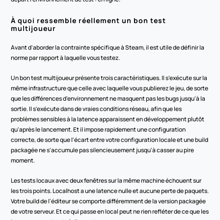
À quoi ressemble réellement un bon test 
multijoueur
Avant d'aborder la contrainte spécifique à Steam, il est utile de définir la 
norme par rapport à laquelle vous testez.
Un bon test multijoueur présente trois caractéristiques. Il s'exécute sur la 
même infrastructure que celle avec laquelle vous publierez le jeu, de sorte 
que les différences d'environnement ne masquent pas les bugs jusqu'à la 
sortie. Il s'exécute dans de vraies conditions réseau, afin que les 
problèmes sensibles à la latence apparaissent en développement plutôt 
qu'après le lancement. Et il impose rapidement une configuration 
correcte, de sorte que l'écart entre votre configuration locale et une build 
packagée ne s'accumule pas silencieusement jusqu'à casser au pire 
moment.
Les tests locaux avec deux fenêtres sur la même machine échouent sur 
les trois points. Localhost a une latence nulle et aucune perte de paquets. 
Votre build de l'éditeur se comporte différemment de la version packagée 
de votre serveur. Et ce qui passe en local peut ne rien refléter de ce que les 