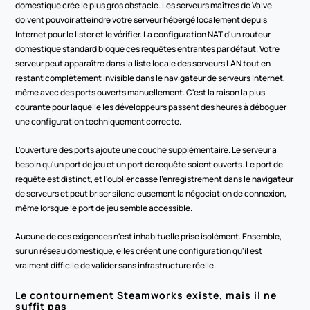
domestique crée le plus gros obstacle. Les serveurs maîtres de Valve 
doivent pouvoir atteindre votre serveur hébergé localement depuis 
Internet pour le lister et le vérifier. La configuration NAT d'un routeur 
domestique standard bloque ces requêtes entrantes par défaut. Votre 
serveur peut apparaître dans la liste locale des serveurs LAN tout en 
restant complètement invisible dans le navigateur de serveurs Internet, 
même avec des ports ouverts manuellement. C'est la raison la plus 
courante pour laquelle les développeurs passent des heures à déboguer 
une configuration techniquement correcte.
L'ouverture des ports ajoute une couche supplémentaire. Le serveur a 
besoin qu'un port de jeu et un port de requête soient ouverts. Le port de 
requête est distinct, et l'oublier casse l'enregistrement dans le navigateur 
de serveurs et peut briser silencieusement la négociation de connexion, 
même lorsque le port de jeu semble accessible.
Aucune de ces exigences n'est inhabituelle prise isolément. Ensemble, 
sur un réseau domestique, elles créent une configuration qu'il est 
vraiment difficile de valider sans infrastructure réelle.
Le contournement Steamworks existe, mais il ne 
suffit pas