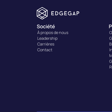
Société
P
À propos de nous
O
Leadership
G
Carrières
B
Contact
I
M
G
R