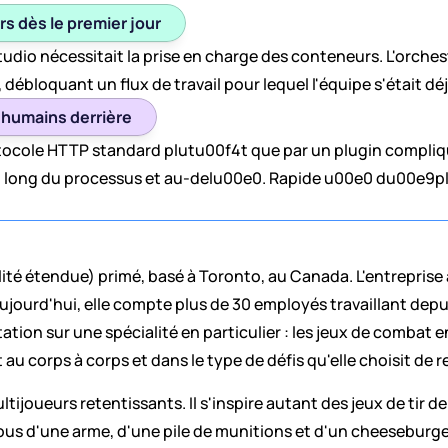
s dès le premier jour
udio nécessitait la prise en charge des conteneurs. L'orches
débloquant un flux de travail pour lequel l'équipe s'était d
s humains derrière
protocole HTTP standard plutu00f4t que par un plugin compli
au long du processus et au-delu00e0. Rapide u00e0 du00e9pl
alité étendue) primé, basé à Toronto, au Canada. L'entreprise
ourd'hui, elle compte plus de 30 employés travaillant depuis
ation sur une spécialité en particulier : les jeux de combat e
au corps à corps et dans le type de défis qu'elle choisit de re
ltijoueurs retentissants. Il s'inspire autant des jeux de tir d
us d'une arme, d'une pile de munitions et d'un cheeseburger