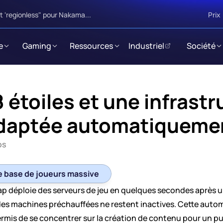
 'regionless" pour Nakama...
Prix
e
Gaming
Ressources
Industriel
Société
 étoiles et une infrastru
daptée automatiqueme
os
ne base de joueurs massive
p déploie des serveurs de jeu en quelques secondes après u
s machines préchauffées ne restent inactives. Cette automat
ermis de se concentrer sur la création de contenu pour un pub