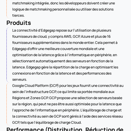
matchmaking intégrée, donc les développeurs doivent créer une 
logique de matchmaking personnalisée ou utiliser des solutions 
tierces.
Produits
La connectivité d'Edgegap repose sur l'utilisation de plusieurs 
fournisseurs de cloud, y compris AWS, GCP, Azure et plus de 16 
fournisseurs supplémentaires dans le monde entier. Cela permet à 
Edgegap d'offrir une meilleure couverture mondiale et une 
optimisation de la latence grâce à l'informatique en périphérie, en 
sélectionnant automatiquement des serveurs en fonction de la 
latence. Edgegap gère la répartition de la charge en optimisant les 
connexions en fonction de la latence et des performances des 
serveurs.
Google Cloud Platform (GCP) pour les jeux fournit une connectivité au 
sein de l'infrastructure GCP, ce qui limite sa portée mondiale aux 
Régions et Zones GCP. GCP propose une sélection de serveurs basée 
sur la région, qui peut ne pas être aussi optimisée pour la latence que 
l'approche de l'informatique en périphérie. L'équilibrage de charge et 
la connectivité au sein de GCP sont gérés à l'aide des services réseau 
GCP, tels que l'équilibrage de charge Cloud.
Performance (Distribution, Réduction de 