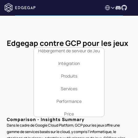
Select Language
Edgegap contre GCP pour les jeux
Hébergement de serveur de Jeu
Intégration
Produits
Services
Performance
Price
Comparison - Insights Summary
Dans le cadre de Google Cloud Platform, GCP pour les jeux offre une 
gamme de services basés sur le cloud, y compris l'informatique, le 