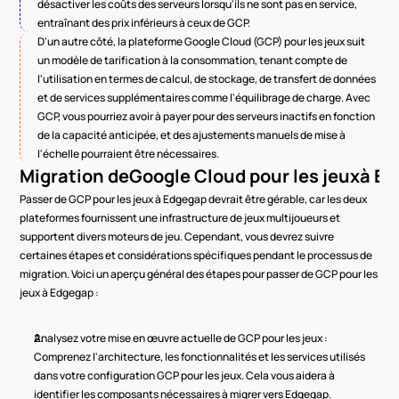
désactiver les coûts des serveurs lorsqu'ils ne sont pas en service, 
entraînant des prix inférieurs à ceux de GCP.
D'un autre côté, la plateforme Google Cloud (GCP) pour les jeux suit 
un modèle de tarification à la consommation, tenant compte de 
l'utilisation en termes de calcul, de stockage, de transfert de données 
et de services supplémentaires comme l'équilibrage de charge. Avec 
GCP, vous pourriez avoir à payer pour des serveurs inactifs en fonction 
de la capacité anticipée, et des ajustements manuels de mise à 
l'échelle pourraient être nécessaires.
Migration de
Google Cloud pour les jeux
à E
Passer de GCP pour les jeux à Edgegap devrait être gérable, car les deux 
plateformes fournissent une infrastructure de jeux multijoueurs et 
supportent divers moteurs de jeu. Cependant, vous devrez suivre 
certaines étapes et considérations spécifiques pendant le processus de 
migration. Voici un aperçu général des étapes pour passer de GCP pour les 
jeux à Edgegap :
Analysez votre mise en œuvre actuelle de GCP pour les jeux : 
Comprenez l'architecture, les fonctionnalités et les services utilisés 
dans votre configuration GCP pour les jeux. Cela vous aidera à 
identifier les composants nécessaires à migrer vers Edgegap.