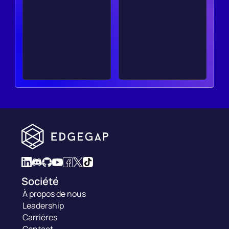
Société
À propos de nous
Leadership
Carrières