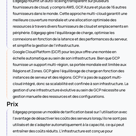
Edgegap fournit un auto-scaling transparent sur plusieurs 
fournisseurs de cloud, y compris AWS, GCP, Azure et plus de 16 autres 
fournisseurs dans le monde. Cette approche multi-cloud garantit une 
meilleure couverture mondiale et une allocation optimisée des 
ressources à travers divers fournisseurs de cloud et emplacements en 
périphérie. Edgegap gère l'équilibrage de charge, optimise les 
connexions en fonction de la latence et des performances du serveur, 
et simplifie la gestion de l'infrastructure.
Google Cloud Platform (GCP) pour les jeux offre une montée en 
échelle automatique au sein de son infrastructure. Bien que GCP 
fournisse un support multi-région, sa portée mondiale est limitée aux 
Régions et Zones. GCP gère l'équilibrage de charge en fonction des 
instances de serveur et des régions. GCP n'a pas de support multi-
cloud intégré, donc sa scalabilité est confinée à son infrastructure. La 
gestion d'une infrastructure évolutive au sein de GCP nécessite une 
gestion manuelle des ressources et des configurations.
Prix
Edgegap propose un modèle de tarification basé sur l'utilisation avec 
l'avantage de désactiver les coûts des serveurs lorsqu'ils ne sont pas 
utilisés et de s'adapter automatiquement à la capacité, ce qui peut 
entraîner des coûts réduits. L'infrastructure est conçue pour 