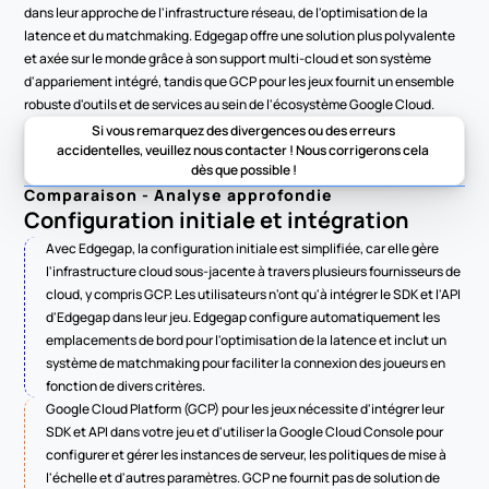
dans leur approche de l'infrastructure réseau, de l'optimisation de la 
latence et du matchmaking. Edgegap offre une solution plus polyvalente 
et axée sur le monde grâce à son support multi-cloud et son système 
d'appariement intégré, tandis que GCP pour les jeux fournit un ensemble 
robuste d'outils et de services au sein de l'écosystème Google Cloud.
Si vous remarquez des divergences ou des erreurs 
accidentelles, veuillez nous contacter ! Nous corrigerons cela 
dès que possible !
Comparaison - Analyse approfondie
Configuration initiale et intégration
Avec Edgegap, la configuration initiale est simplifiée, car elle gère 
l'infrastructure cloud sous-jacente à travers plusieurs fournisseurs de 
cloud, y compris GCP. Les utilisateurs n'ont qu'à intégrer le SDK et l'API 
d'Edgegap dans leur jeu. Edgegap configure automatiquement les 
emplacements de bord pour l'optimisation de la latence et inclut un 
système de matchmaking pour faciliter la connexion des joueurs en 
fonction de divers critères.
Google Cloud Platform (GCP) pour les jeux nécessite d'intégrer leur 
SDK et API dans votre jeu et d'utiliser la Google Cloud Console pour 
configurer et gérer les instances de serveur, les politiques de mise à 
l'échelle et d'autres paramètres. GCP ne fournit pas de solution de 