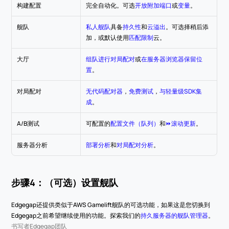
构建配置
完全自动化。可选
开放附加端口
或
变量
。
舰队
私人舰队
具备
持久性
和
云溢出
。可选择稍后添
加，或默认使用
匹配限制
云。
大厅
组队进行对局配对
或
在服务器浏览器保留位
置
。
对局配对
无代码配对器
，
免费测试
，
与轻量级SDK集
成
。
A/B测试
可配置的
配置文件（队列）
和
⏩滚动更新
。
服务器分析
部署分析
和
对局配对分析
。
步骤4：（可选）设置舰队
Edgegap还提供类似于AWS Gamelift舰队的可选功能，如果这是您切换到
Edgegap之前希望继续使用的功能。探索我们的
持久服务器的舰队管理器
。
书写者
Edgegap团队