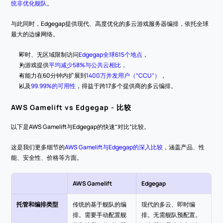
统非优化舰队
。
与此同时，Edgegap提供现代、高度优化的多云游戏服务器编排，依托全球
最大的边缘网络。
即时、无区域限制访问
Edgegap全球615个地点
，
为游戏提供
平均减少58%与公共云相比
，
有能力在60分钟内扩展到
1400万并发用户（“CCU”）
，
以及
99.99%的可用性
，得益于跨17多个提供商的多云编排。
AWS Gamelift vs Edgegap - 比较
以下是AWS Gamelift与Edgegap的快速“对比”比较。
这是我们更多细节的
AWS Gamelift与Edgegap的深入比较
，涵盖产品、性
能、安全性、价格等方面。
AWS Gamelift
Edgegap
托管和编排类型
传统的基于舰队的编
现代的多云、即时编
排。需要手动配置舰
排。无需舰队预配置。