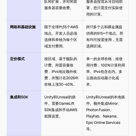
队和扩展，并对闲置
服务器按需从冷启动部
服务器容量收费。
署，您只需支付实际使
用的计算。
网络和基础设施
限于全球约35个AWS
跨17多个云和裸金属提
地点。开发人员必须
供商的615+个地点。所
选择和单独为每个区
有均可按需使用，无需
域支付费用。
选择区域。
定价模式
按区域、基于舰队的
单一的全球价格，按使
计费。闲置容量收
用付费，100%计算利用
费，IPv4地址额外收
率。IPv4包含在内。多
费，并预计在2026年
云路由自动最小化成
价格上涨30–40%。
本。
集成和SDK
Unity和Unreal的插
Unity和Unreal的本地插
件。需要GameLift 
件。额外集成Mirror、
SDK集成和手动AWS
Photon Fusion、
权限设置。
PlayFab、Nakama、
Epic Online Services
等。