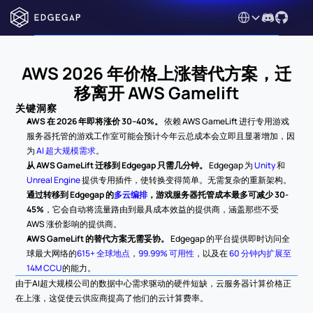
Select Language
AWS 2026 年价格上涨替代方案，迁
移离开 AWS Gamelift
关键洞察
AWS 在 2026 年即将涨价 30–40%。
 依赖 AWS GameLift 进行专用游戏
服务器托管的游戏工作室可能会预计今年云总成本会立即且显著增加，因
为 
AI 超大规模需求
。
从 AWS GameLift 迁移到 Edgegap 只需几分钟。
 Edgegap 为 
Unity
 和 
Unreal Engine
 提供专用插件，使转换变得简单。无需复杂的重新架构。
通过转移到 Edgegap 的
多云编排
，游戏服务器托管成本最多可减少 30-
45%
，它会自动将流量路由到最具成本效益的提供商，涵盖那些不受 
AWS 涨价影响的提供商。
AWS GameLift 的替代方案无需妥协。
 Edgegap 的平台提供即时访问全
球最大网络的
615+ 全球地点
，
99.99% 可用性
，以及在 
60 分钟内扩展至 
14M CCU
的能力。
由于AI超大规模公司的数据中心需求驱动的硬件短缺，云服务器计算价格正
在上涨，这促使云供应商提高了他们的云计算费率。