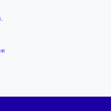
析
。
分析