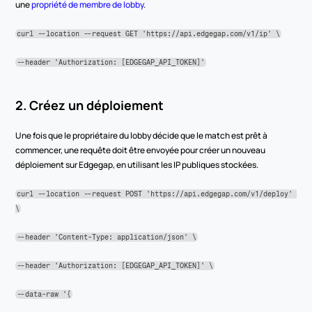
une 
propriété de membre de lobby
.
curl --location --request GET 'https://api.edgegap.com/v1/ip' \
--header 'Authorization: [EDGEGAP_API_TOKEN]'
2. Créez un déploiement
Une fois que le propriétaire du lobby décide que le match est prêt à 
commencer, une requête doit être envoyée pour créer un nouveau 
déploiement sur Edgegap, en utilisant les IP publiques stockées.
curl --location --request POST 'https://api.edgegap.com/v1/deploy' 
\
--header 'Content-Type: application/json' \
--header 'Authorization: [EDGEGAP_API_TOKEN]' \
--data-raw '{