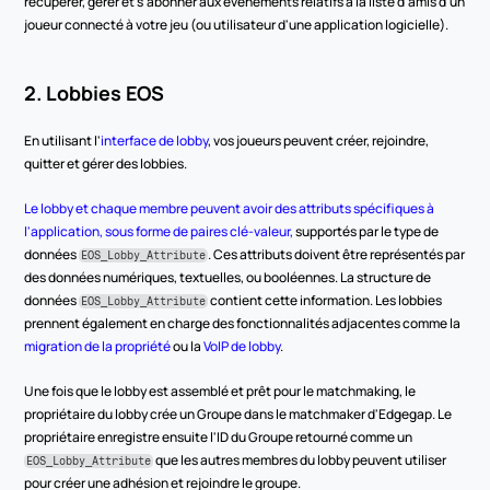
récupérer, gérer et s'abonner aux événements relatifs à la liste d'amis d'un 
joueur connecté à votre jeu (ou utilisateur d'une application logicielle).
2. Lobbies EOS
En utilisant l'
interface de lobby
, vos joueurs peuvent créer, rejoindre, 
quitter et gérer des lobbies.
Le lobby et chaque membre peuvent avoir des attributs spécifiques à 
l'application, sous forme de paires clé-valeur,
 supportés par le type de 
données 
. Ces attributs doivent être représentés par 
EOS_Lobby_Attribute
des données numériques, textuelles, ou booléennes. La structure de 
données 
 contient cette information. Les lobbies 
EOS_Lobby_Attribute
prennent également en charge des fonctionnalités adjacentes comme la 
migration de la propriété
 ou la 
VoIP de lobby
.
Une fois que le lobby est assemblé et prêt pour le matchmaking, le 
propriétaire du lobby crée un Groupe dans le matchmaker d'Edgegap. Le 
propriétaire enregistre ensuite l'ID du Groupe retourné comme un 
 que les autres membres du lobby peuvent utiliser 
EOS_Lobby_Attribute
pour créer une adhésion et rejoindre le groupe.