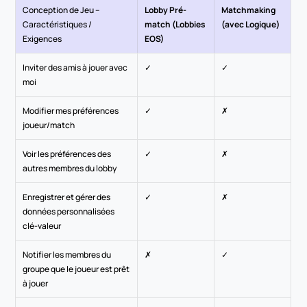
Conception de Jeu – 
Lobby Pré-
Matchmaking 
Caractéristiques / 
match (Lobbies 
(avec Logique)
Exigences
EOS)
Inviter des amis à jouer avec 
✓
✓
moi
Modifier mes préférences 
✓
✗
joueur/match
Voir les préférences des 
✓
✗
autres membres du lobby
Enregistrer et gérer des 
✓
✗
données personnalisées 
clé-valeur
Notifier les membres du 
✗
✓
groupe que le joueur est prêt 
à jouer