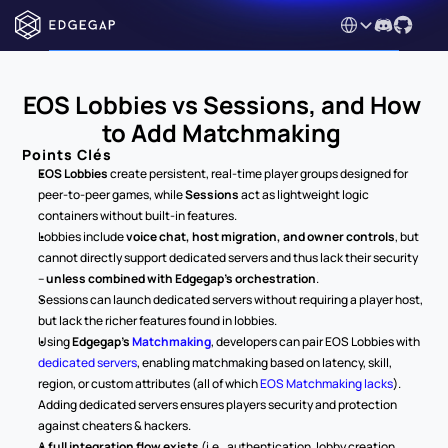
Select Language
EOS Lobbies vs Sessions, and How 
to Add Matchmaking 
Points Clés
EOS Lobbies
 create persistent, real-time player groups designed for 
peer-to-peer games, while 
Sessions
 act as lightweight logic 
containers without built-in features.
Lobbies include 
voice chat, host migration, and owner controls
, but 
cannot directly support dedicated servers and thus lack their security 
– 
unless combined with Edgegap’s orchestration
.
Sessions can launch dedicated servers without requiring a player host, 
but lack the richer features found in lobbies.
Using 
Edgegap’s 
Matchmaking
, developers can pair EOS Lobbies with 
dedicated servers
, enabling matchmaking based on latency, skill, 
region, or custom attributes (all of which 
EOS Matchmaking lacks
). 
Adding dedicated servers ensures players security and protection 
against cheaters & hackers.
A 
full integration flow exists
 (i.e., authentication, lobby creation, 