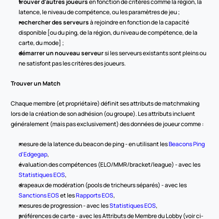
trouver d'autres joueurs
 en fonction de critères comme la région, la 
latence, le niveau de compétence, ou les paramètres de jeu ;
rechercher des serveurs
 à rejoindre en fonction de la capacité 
disponible [ou du ping, de la région, du niveau de compétence, de la 
carte, du mode] ;
démarrer un nouveau serveur
 si les serveurs existants sont pleins ou 
ne satisfont pas les critères des joueurs.
Trouver un Match
Chaque membre (et propriétaire) définit ses attributs de matchmaking 
lors de la création de son adhésion (ou groupe). Les attributs incluent 
généralement (mais pas exclusivement) des données de joueur comme :
mesure de la latence du beacon de ping - en utilisant les 
Beacons Ping 
d'Edgegap
,
évaluation des compétences (ELO/MMR/bracket/league) - avec les 
Statistiques EOS
,
drapeaux de modération (pools de tricheurs séparés) - avec les 
Sanctions EOS
 et les 
Rapports EOS
,
mesures de progression - avec les 
Statistiques EOS
,
préférences de carte - avec les Attributs de Membre du Lobby (voir ci-