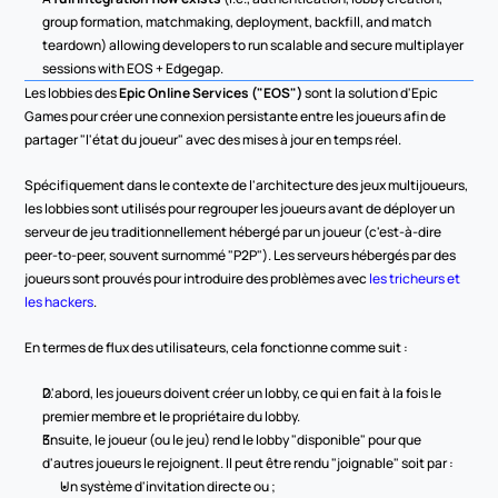
group formation, matchmaking, deployment, backfill, and match 
teardown) allowing developers to run scalable and secure multiplayer 
sessions with EOS + Edgegap.
Les lobbies des 
Epic Online Services ("EOS")
 sont la solution d'Epic 
Games pour créer une connexion persistante entre les joueurs afin de 
partager "l'état du joueur" avec des mises à jour en temps réel.
Spécifiquement dans le contexte de l'architecture des jeux multijoueurs, 
les lobbies sont utilisés pour regrouper les joueurs avant de déployer un 
serveur de jeu traditionnellement hébergé par un joueur (c'est-à-dire 
peer-to-peer, souvent surnommé "P2P"). Les serveurs hébergés par des 
joueurs sont prouvés pour introduire des problèmes avec 
les tricheurs et 
les hackers
.
En termes de flux des utilisateurs, cela fonctionne comme suit :
D'abord, les joueurs doivent créer un lobby, ce qui en fait à la fois le 
premier membre et le propriétaire du lobby.
Ensuite, le joueur (ou le jeu) rend le lobby "disponible" pour que 
d'autres joueurs le rejoignent. Il peut être rendu "joignable" soit par :
Un système d'invitation directe ou ;