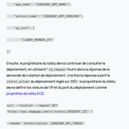
    "app_name": "[EDGEGAP_APP_NAME]",
    "version_name": "[EDGEGAP_APP_VERSION]",
    "ip_list": [
        "[LOBBY_MEMBER_IP]"
}'
Ensuite, le propriétaire du lobby devra continuer de consulter le 
déploiement, en utilisant l'
 fourni dans la réponse de la 
id_request
demande de création de déploiement. Une fois la réponse ayant le 
 du déploiement réglé sur 
, le propriétaire du lobby 
statut_actuel
PRÊT
devra définir les valeurs de l'IP et du port du déploiement comme 
propriétés de lobby EOS
.
curl --location --request GET 
'https://api.edgegap.com/v1/status/[REQUEST_ID]' \
--header 'Authorization: [EDGEGAP_API_TOKEN]'