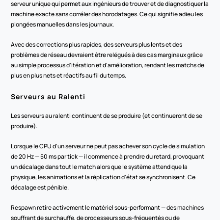
serveur unique qui permet aux ingénieurs de trouver et de diagnostiquer la 
machine exacte sans corréler des horodatages. Ce qui signifie adieu les 
plongées manuelles dans les journaux.
Avec des corrections plus rapides, des serveurs plus lents et des 
problèmes de réseau devraient être relégués à des cas marginaux grâce 
au simple processus d'itération et d'amélioration, rendant les matchs de 
plus en plus nets et réactifs au fil du temps.
Serveurs au Ralenti
Les serveurs au ralenti continuent de se produire (et continueront de se 
produire).
Lorsque le CPU d'un serveur ne peut pas achever son cycle de simulation 
de 20 Hz — 50 ms par tick — il commence à prendre du retard, provoquant 
un décalage dans tout le match alors que le système attend que la 
physique, les animations et la réplication d'état se synchronisent. Ce 
décalage est pénible.
Respawn retire activement le matériel sous-performant — des machines 
souffrant de surchauffe, de processeurs sous-fréquentés ou de 