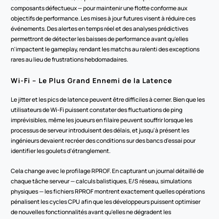
composants défectueux — pour maintenir une flotte conforme aux 
objectifs de performance. Les mises à jour futures visent à réduire ces 
événements. Des alertes en temps réel et des analyses prédictives 
permettront de détecter les baisses de performance avant qu'elles 
n'impactent le gameplay, rendant les matchs au ralenti des exceptions 
rares au lieu de frustrations hebdomadaires.
Wi-Fi – Le Plus Grand Ennemi de la Latence
Le jitter et les pics de latence peuvent être difficiles à cerner. Bien que les 
utilisateurs de Wi-Fi puissent constater des fluctuations de ping 
imprévisibles, même les joueurs en filaire peuvent souffrir lorsque les 
processus de serveur introduisent des délais, et jusqu'à présent les 
ingénieurs devaient recréer des conditions sur des bancs d'essai pour 
identifier les goulets d'étranglement.
Cela change avec le profilage RPROF. En capturant un journal détaillé de 
chaque tâche serveur — calculs balistiques, E/S réseau, simulations 
physiques — les fichiers RPROF montrent exactement quelles opérations 
pénalisent les cycles CPU afin que les développeurs puissent optimiser 
de nouvelles fonctionnalités avant qu'elles ne dégradent les 