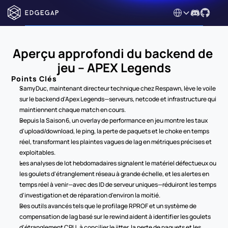
Select Language
Aperçu approfondi du backend de 
jeu – APEX Legends
Points Clés
Samy Duc, maintenant directeur technique chez Respawn, lève le voile 
sur le backend d'Apex Legends—serveurs, netcode et infrastructure qui 
maintiennent chaque match en cours.
Depuis la Saison 6, un overlay de performance en jeu montre les taux 
d'upload/download, le ping, la perte de paquets et le choke en temps 
réel, transformant les plaintes vagues de lag en métriques précises et 
exploitables.
Les analyses de lot hebdomadaires signalent le matériel défectueux ou 
les goulets d'étranglement réseau à grande échelle, et les alertes en 
temps réel à venir—avec des ID de serveur uniques—réduiront les temps 
d'investigation et de réparation d'environ la moitié.
Des outils avancés tels que le profilage RPROF et un système de 
compensation de lag basé sur le rewind aident à identifier les goulets 
d'étranglement CPU, à concilier le jitter, la perte de paquets et les 