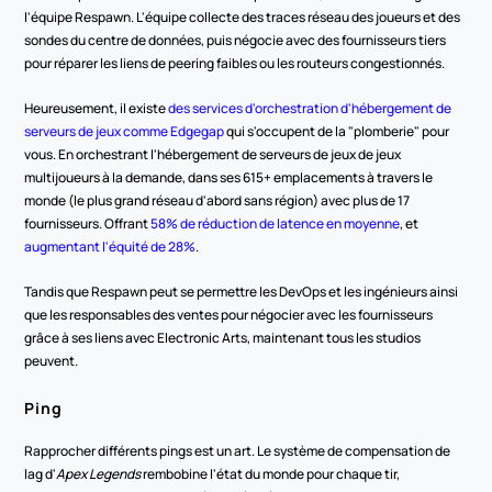
l'équipe Respawn. L'équipe collecte des traces réseau des joueurs et des 
sondes du centre de données, puis négocie avec des fournisseurs tiers 
pour réparer les liens de peering faibles ou les routeurs congestionnés.
Heureusement, il existe 
des services d'orchestration d'hébergement de 
serveurs de jeux comme Edgegap
 qui s'occupent de la "plomberie" pour 
vous. En orchestrant l'hébergement de serveurs de jeux de jeux 
multijoueurs à la demande, dans ses 615+ emplacements à travers le 
monde (le plus grand réseau d'abord sans région) avec plus de 17 
fournisseurs. Offrant 
58% de réduction de latence en moyenne
, et 
augmentant l'équité de 28%
.
Tandis que Respawn peut se permettre les DevOps et les ingénieurs ainsi 
que les responsables des ventes pour négocier avec les fournisseurs 
grâce à ses liens avec Electronic Arts, maintenant tous les studios 
peuvent.
Ping
Rapprocher différents pings est un art. Le système de compensation de 
lag d'
Apex Legends
 rembobine l'état du monde pour chaque tir, 