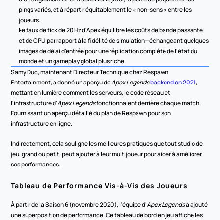
pings variés, et à répartir équitablement le « non-sens » entre les 
joueurs.
Le taux de tick de 20 Hz d'Apex équilibre les coûts de bande passante 
et de CPU par rapport à la fidélité de simulation—échangeant quelques 
images de délai d'entrée pour une réplication complète de l'état du 
monde et un gameplay global plus riche.
Samy Duc, maintenant Directeur Technique chez Respawn 
Entertainment, a donné un aperçu de 
Apex Legends
backend en 2021
, 
mettant en lumière comment les serveurs, le code réseau et 
l'infrastructure d'
Apex Legends
 fonctionnaient derrière chaque match. 
Fournissant un aperçu détaillé du plan de Respawn pour son 
infrastructure en ligne.
Indirectement, cela souligne les meilleures pratiques que tout studio de 
jeu, grand ou petit, peut ajouter à leur multijoueur pour aider à améliorer 
ses performances.
Tableau de Performance Vis-à-Vis des Joueurs
À partir de la Saison 6 (novembre 2020), l'équipe d'
Apex Legends
 a ajouté 
une superposition de performance. Ce tableau de bord en jeu affiche les 