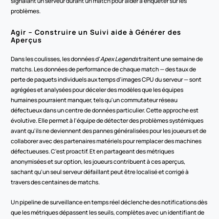
signalant un serveur durant un match pour aider à enquêter sur les 
problèmes.  
Agir – Construire un Suivi aide à Générer des 
Aperçus
Dans les coulisses, les données d'
Apex Legends
 traitent une semaine de 
matchs. Les données de performance de chaque match — des taux de 
perte de paquets individuels aux temps d'images CPU du serveur — sont 
agrégées et analysées pour déceler des modèles que les équipes 
humaines pourraient manquer, tels qu'un commutateur réseau 
défectueux dans un centre de données particulier. Cette approche est 
évolutive. Elle permet à l'équipe de détecter des problèmes systémiques 
avant qu'ils ne deviennent des pannes généralisées pour les joueurs et de 
collaborer avec des partenaires matériels pour remplacer des machines 
défectueuses. C'est proactif. Et en partageant des métriques 
anonymisées et sur option, les joueurs contribuent à ces aperçus, 
sachant qu'un seul serveur défaillant peut être localisé et corrigé à 
travers des centaines de matchs.
Un pipeline de surveillance en temps réel déclenche des notifications dès 
que les métriques dépassent les seuils, complètes avec un identifiant de 