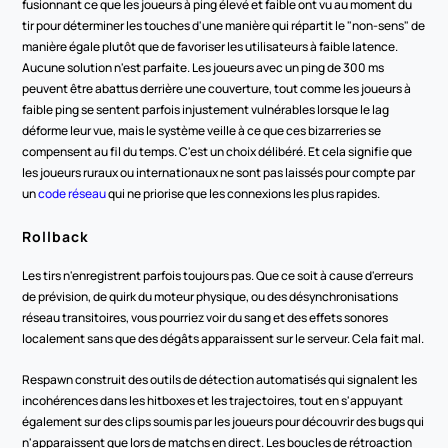
fusionnant ce que les joueurs à ping élevé et faible ont vu au moment du 
tir pour déterminer les touches d'une manière qui répartit le "non-sens" de 
manière égale plutôt que de favoriser les utilisateurs à faible latence. 
Aucune solution n'est parfaite. Les joueurs avec un ping de 300 ms 
peuvent être abattus derrière une couverture, tout comme les joueurs à 
faible ping se sentent parfois injustement vulnérables lorsque le lag 
déforme leur vue, mais le système veille à ce que ces bizarreries se 
compensent au fil du temps. C'est un choix délibéré. Et cela signifie que 
les joueurs ruraux ou internationaux ne sont pas laissés pour compte par 
un 
code réseau 
qui ne priorise que les connexions les plus rapides.
Rollback
Les tirs n'enregistrent parfois toujours pas. Que ce soit à cause d'erreurs 
de prévision, de quirk du moteur physique, ou des désynchronisations 
réseau transitoires, vous pourriez voir du sang et des effets sonores 
localement sans que des dégâts apparaissent sur le serveur. Cela fait mal.
Respawn construit des outils de détection automatisés qui signalent les 
incohérences dans les hitboxes et les trajectoires, tout en s'appuyant 
également sur des clips soumis par les joueurs pour découvrir des bugs qui 
n'apparaissent que lors de matchs en direct. Les boucles de rétroaction 