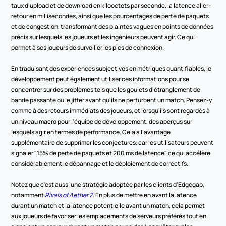
taux d'upload et de download en kilooctets par seconde, la latence aller-
retour en millisecondes, ainsi que les pourcentages de perte de paquets 
et de congestion, transformant des plaintes vagues en points de données 
précis sur lesquels les joueurs et les ingénieurs peuvent agir. Ce qui 
permet à ses joueurs de surveiller les pics de connexion.
En traduisant des expériences subjectives en métriques quantifiables, le 
développement peut également utiliser ces informations pour se 
concentrer sur des problèmes tels que les goulets d'étranglement de 
bande passante ou le jitter avant qu'ils ne perturbent un match. Pensez-y 
comme à des retours immédiats des joueurs, et lorsqu'ils sont regardés à 
un niveau macro pour l'équipe de développement, des aperçus sur 
lesquels agir en termes de performance. Cela a l'avantage 
supplémentaire de supprimer les conjectures, car les utilisateurs peuvent 
signaler "15% de perte de paquets et 200 ms de latence", ce qui accélère 
considérablement le dépannage et le déploiement de correctifs.
Notez que c'est aussi une stratégie adoptée par les clients d'Edgegap, 
notamment 
Rivals of Aether 2
. En plus de mettre en avant la latence 
durant un match et la latence potentielle avant un match, cela permet 
aux joueurs de favoriser les emplacements de serveurs préférés tout en 