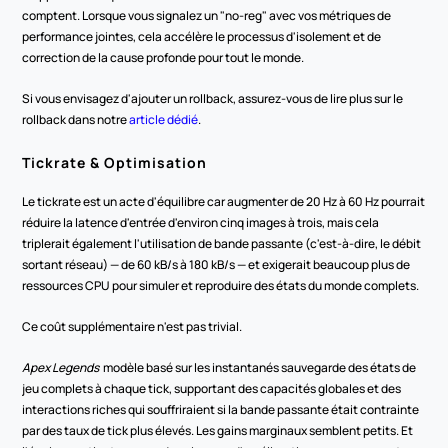
comptent. Lorsque vous signalez un "no-reg" avec vos métriques de 
performance jointes, cela accélère le processus d'isolement et de 
correction de la cause profonde pour tout le monde.
Si vous envisagez d'ajouter un rollback, assurez-vous de lire plus sur le 
rollback dans notre 
article dédié
.
Tickrate & Optimisation
Le tickrate est un acte d'équilibre car augmenter de 20 Hz à 60 Hz pourrait 
réduire la latence d'entrée d'environ cinq images à trois, mais cela 
triplerait également l'utilisation de bande passante (c'est-à-dire, le débit 
sortant réseau) — de 60 kB/s à 180 kB/s — et exigerait beaucoup plus de 
ressources CPU pour simuler et reproduire des états du monde complets.
Ce coût supplémentaire n'est pas trivial.
Apex Legends
  modèle basé sur les instantanés sauvegarde des états de 
jeu complets à chaque tick, supportant des capacités globales et des 
interactions riches qui souffriraient si la bande passante était contrainte 
par des taux de tick plus élevés. Les gains marginaux semblent petits. Et 