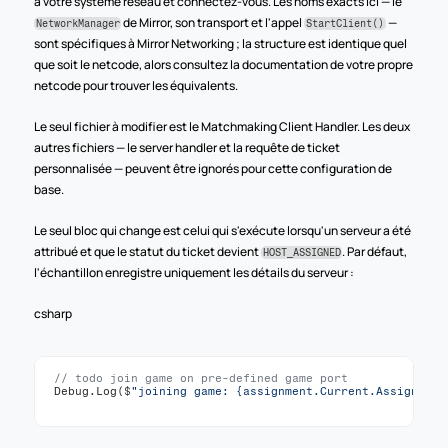
à votre système réseau et connectez-vous. Les noms exacts ici — le 
 de Mirror, son transport et l'appel 
 — 
NetworkManager
StartClient()
sont spécifiques à Mirror Networking ; la structure est identique quel 
que soit le netcode, alors consultez la documentation de votre propre 
netcode pour trouver les équivalents.
Le seul fichier à modifier est le Matchmaking Client Handler. Les deux 
autres fichiers — le server handler et la requête de ticket 
personnalisée — peuvent être ignorés pour cette configuration de 
base.
Le seul bloc qui change est celui qui s'exécute lorsqu'un serveur a été 
attribué et que le statut du ticket devient 
. Par défaut, 
HOST_ASSIGNED
l'échantillon enregistre uniquement les détails du serveur :
csharp
// todo join game on pre-defined game port
Debug
.
Log
(
$
"joining game: {assignment.Current.Assignment