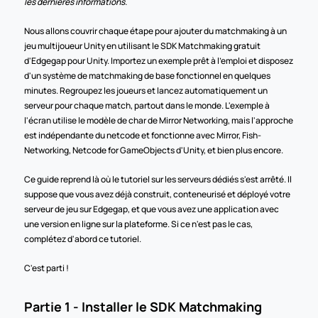
les dernières informations.
Nous allons couvrir chaque étape pour ajouter du matchmaking à un 
jeu multijoueur Unity en utilisant le SDK Matchmaking gratuit 
d'Edgegap pour Unity. Importez un exemple prêt à l'emploi et disposez 
d'un système de matchmaking de base fonctionnel en quelques 
minutes. Regroupez les joueurs et lancez automatiquement un 
serveur pour chaque match, partout dans le monde. L'exemple à 
l'écran utilise le modèle de char de Mirror Networking, mais l'approche 
est indépendante du netcode et fonctionne avec Mirror, Fish-
Networking, Netcode for GameObjects d'Unity, et bien plus encore.
Ce guide reprend là où le tutoriel sur les serveurs dédiés s'est arrêté. Il 
suppose que vous avez déjà construit, conteneurisé et déployé votre 
serveur de jeu sur Edgegap, et que vous avez une application avec 
une version en ligne sur la plateforme. Si ce n'est pas le cas, 
complétez d'abord ce tutoriel.
C'est parti !
Partie 1 - Installer le SDK Matchmaking