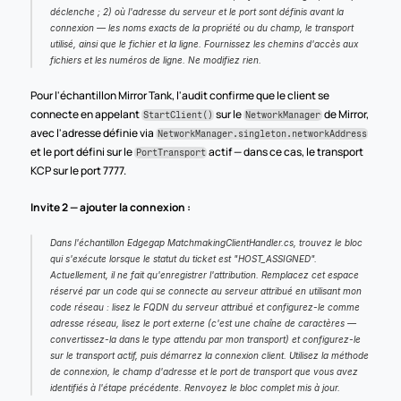
déclenche ; 2) où l'adresse du serveur et le port sont définis avant la 
connexion — les noms exacts de la propriété ou du champ, le transport 
utilisé, ainsi que le fichier et la ligne. Fournissez les chemins d'accès aux 
fichiers et les numéros de ligne. Ne modifiez rien.
Pour l'échantillon Mirror Tank, l'audit confirme que le client se 
connecte en appelant 
 sur le 
 de Mirror, 
StartClient()
NetworkManager
avec l'adresse définie via 
NetworkManager.singleton.networkAddress
et le port défini sur le 
 actif — dans ce cas, le transport 
PortTransport
KCP sur le port 7777.
Invite 2 — ajouter la connexion :
Dans l'échantillon Edgegap MatchmakingClientHandler.cs, trouvez le bloc 
qui s'exécute lorsque le statut du ticket est "HOST_ASSIGNED". 
Actuellement, il ne fait qu'enregistrer l'attribution. Remplacez cet espace 
réservé par un code qui se connecte au serveur attribué en utilisant mon 
code réseau : lisez le FQDN du serveur attribué et configurez-le comme 
adresse réseau, lisez le port externe (c'est une chaîne de caractères — 
convertissez-la dans le type attendu par mon transport) et configurez-le 
sur le transport actif, puis démarrez la connexion client. Utilisez la méthode 
de connexion, le champ d'adresse et le port de transport que vous avez 
identifiés à l'étape précédente. Renvoyez le bloc complet mis à jour.