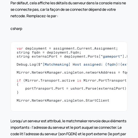
Par défaut, cela affiche les détails du serveur dans la console mais ne 
se connecte pas, car la façon de se connecter dépend de votre 
netcode. Remplacez-le par :
csharp
var
deployment
 = 
assignment
.
Current
.
Assignment
;

string 
fqdn
 = 
deployment
.
Fqdn
;

string 
externalPort
 = 
deployment
.
Ports
[
"gameport"
].
Exter
Debug
.
Log
(
$
"[Matchmaking] Host assigned: {fqdn}:{externa
Mirror
.
NetworkManager
.
singleton
.
networkAddress
 = 
fqdn
;

if
 (
Mirror
.
Transport
.
active
is
Mirror
.
PortTransport
port
{

portTransport
.
Port
 = ushort.
Parse
(
externalPort
);

}

Mirror
.
NetworkManager
.
singleton
.
StartClient
Lorsqu'un serveur est attribué, le matchmaker renvoie deux éléments 
importants : l'adresse du serveur et le port auquel se connecter. Le 
code lit l'adresse du serveur (son FQDN) et le port externe (le port par 