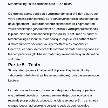
Matchmaking. Faites de même pour l'Auth Token.
Ce jeton ne donne accès qu'à votre matchmaker et à rien d'autre sur 
votre compte, il est donc sûr de le conserver dans le client pendant le 
développement — aucun backend n'est nécessaire. En production, 
vous conserveriez généralement ce jeton sur votre propre backend à 
la place. Non pas pour cacher le jeton, puisqu'il est limité au cadre du 
Matchmaking et sécurisé, mais pour que les joueurs s'authentifient 
d'abord sur votre backend, vous permettant ainsi d'appliquer 
l'identité, les bannissements et le système de matchmaking basé sur 
les compétences (skill-based matching) avant même qu'un ticket ne 
soit créé.
Partie 5 - Tests
Simulez deux joueurs à l'aide du Multiplayer Play Mode d'Unity 
(abordé dans le tutoriel sur les serveurs dédiés), puis passez en mode 
Lecture.
Le matchmaker trouve suffisamment de joueurs, les regroupe dans 
une partie et déploie un nouveau serveur de jeu pour eux dans la 
région la plus proche du groupe. Une fois le serveur prêt, il transmet à 
chaque joueur l'adresse et le port, et le code de connexion les 