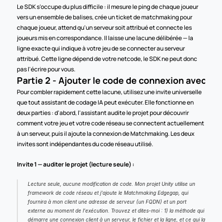
Le SDK s'occupe du plus difficile : il mesure le ping de chaque joueur 
vers un ensemble de balises, crée un ticket de matchmaking pour 
chaque joueur, attend qu'un serveur soit attribué et connecte les 
joueurs mis en correspondance. Il laisse une lacune délibérée — la 
ligne exacte qui indique à votre jeu de se connecter au serveur 
attribué. Cette ligne dépend de votre netcode, le SDK ne peut donc 
pas l'écrire pour vous.
Partie 2 - Ajouter le code de connexion avec un 
Pour combler rapidement cette lacune, utilisez une invite universelle 
que tout assistant de codage IA peut exécuter. Elle fonctionne en 
deux parties : d'abord, l'assistant audite le projet pour découvrir 
comment votre jeu et votre code réseau se connectent actuellement 
à un serveur, puis il ajoute la connexion de Matchmaking. Les deux 
invites sont indépendantes du code réseau utilisé.
Invite 1 — auditer le projet (lecture seule) :
Lecture seule, aucune modification de code. Mon projet Unity utilise un 
framework de code réseau et j'ajoute le Matchmaking Edgegap, qui 
fournira à mon client une adresse de serveur (un FQDN) et un port 
externe au moment de l'exécution. Trouvez et dites-moi : 1) la méthode qui 
démarre une connexion client à un serveur, le fichier et la ligne, et ce qui la 