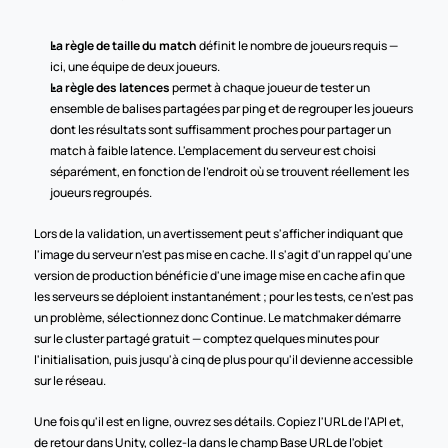
La règle de taille du match
 définit le nombre de joueurs requis — 
ici, une équipe de deux joueurs.
La règle des latences
 permet à chaque joueur de tester un 
ensemble de balises partagées par ping et de regrouper les joueurs 
dont les résultats sont suffisamment proches pour partager un 
match à faible latence. L'emplacement du serveur est choisi 
séparément, en fonction de l'endroit où se trouvent réellement les 
joueurs regroupés.
Lors de la validation, un avertissement peut s'afficher indiquant que 
l'image du serveur n'est pas mise en cache. Il s'agit d'un rappel qu'une 
version de production bénéficie d'une image mise en cache afin que 
les serveurs se déploient instantanément ; pour les tests, ce n'est pas 
un problème, sélectionnez donc Continue. Le matchmaker démarre 
sur le cluster partagé gratuit — comptez quelques minutes pour 
l'initialisation, puis jusqu'à cinq de plus pour qu'il devienne accessible 
sur le réseau.
Une fois qu'il est en ligne, ouvrez ses détails. Copiez l'URL de l'API et, 
de retour dans Unity, collez-la dans le champ Base URL de l'objet 