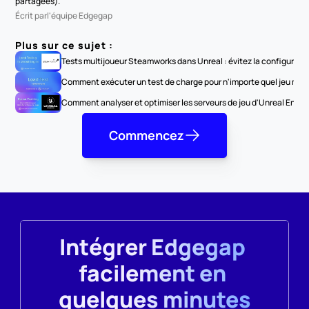
partagées).
Écrit par
l'équipe Edgegap
Plus sur ce sujet :
Tests multijoueur Steamworks dans Unreal : évitez la configurat
Comment exécuter un test de charge pour n'importe quel jeu multi
Comment analyser et optimiser les serveurs de jeu d'Unreal Engine
Commencez
Intégrer Edgegap 
facilement en 
quelques minutes