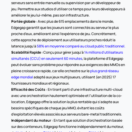
serveurs sans entrée manuelle ou supervision par un développeur de 
jeu. Permettre aux studios d'utiliser ce temps pour leurs développeurs à 
améliorer le jeu lui-même, pas son infrastructure.
Portée globale
 : Avec plus de 615 emplacements dans le monde, 
Edgegap garantit que les joueurs sont connectés au serveur le plus 
proche d'eux, améliorant ainsi l'expérience de jeu. Concrètement, 
cette approche de déploiement aux utilisateurs proches réduit la 
latence jusqu'à 
58% en moyenne comparé au cloud public traditionnel.
Scalabilité Rapide :
 Conçu pour gérer jusqu'à 
14 millions d'utilisateurs 
simultanés (CCU) en seulement 60 minutes
, la plateforme d'Edgegap 
peut évoluer sans problème pour répondre aux exigences des MMOs en 
pleine croissance rapide, car elle orchestre sur le 
plus grand réseau 
edge mondial
 adapté aux jeux multijoueurs, utilisant (en 2025) 17 
fournisseurs mondiaux et régionaux.
Efficacité des Coûts
 : En tirant parti d'une infrastructure multi-cloud 
avec une orchestration hautement optimisée et l'utilisation de la co-
location, Edgegap offre la solution la plus rentable qui s'adapte aux 
besoins spécifiques de chaque jeu MMO, évitant les coûts 
d'exploitation élevés associés aux serveurs bare-metal traditionnels.
Indépendant du moteur
 : En tant que solution d'orchestration basée 
sur des conteneurs, Edgegap fonctionne indépendamment du moteur, 