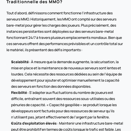
Traditionnelle des MMO?
Tout d'abord, définissons comment fonctionne l'infrastructure des 
serveurs MMO. Historiquement, les MMO ont compté sur des serveurs 
bare-metal pour gérer les charges des joueurs. Plus précisément, des 
instances persistantes sont déployées sur des serveurs bare-metal 
fonctionnant 24/7 à travers plusieurs emplacements mondiaux. Bien que 
ces serveurs offrent des performances prévisibles et un contrôle total sur 
le matériel, ils présentent des défis importants :
Scalabilité
 : À mesure que la demande augmente, la sécurisation, la 
mise en place et la maintenance de nouveaux serveurs sont lentes et 
lourdes. Cela nécessite des ressources dédiées au sein de l'équipe de 
développement pour ajouter et optimiser manuellement la capacité 
des serveurs en fonction des données disponibles.
Flexibilité
 : S'adapter aux fluctuations du nombre de joueurs est 
difficile, entraînant souvent des ressources sous-utilisées ou des 
pénuries de capacité. « Capacité gaspillée » se produit lorsque les 
développeurs sont facturés pour des ressources de serveur qu'ils 
n'utilisent pas, jetant effectivement de l'argent par la fenêtre.
Coûts d'exploitation élevés
 : Maintenir une infrastructure bare-metal 
peut être prohibitif en termes de coûts lorsque le trafic est faible. Les 