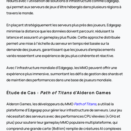
réduits avec l'utilisation de solutions d'infrastructure comme Edgegap, 
qui permet aux serveurs de jeux d'être hébergés dans plusieurs régions à 
travers le monde.
En plaçant stratégiquement les serveurs plus près des joueurs, Edgegap 
minimise la distance que les données doivent parcourir, réduisant la 
latence et assurant un gameplay plus fluide. Cette approche distribuée 
permet une mise à l'échelle du serveur en temps réel basée sur la 
demande des joueurs, garantissant que les joueurs d'emplacements 
variés ressentent une expérience de jeu plus cohérente et réactive.
Avec l'infrastructure mondiale d'Edgegap, les MMO peuvent offrir une 
expérience plus immersive, surmontant les défis de gestion des shards et 
de maintien des performances dans une base de joueurs mondiale.
Étude de Cas : 
Path of Titans
 d'Alderon Games
Alderon Games, les développeurs du MMO 
Path of Titans
, a utilisé la 
plateforme d'Edgegap pour gérer leur infrastructure de serveurs. Leur jeu 
nécessitait des serveurs avec des performances CPU élevées (4 GHz et 
plus) pour soutenir leur gameplay MMO populaire multiplateforme, qui 
comprend une grande carte (8x8 km) remplie de créatures AI complexes 