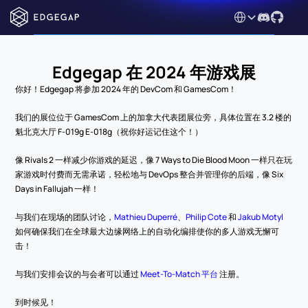
Select Language
Edgegap 在 2024 年游戏展
你好！Edgegap 将参加 2024 年的 DevCom 和 GamesCom！
我们的展位位于 GamesCom 上的加拿大代表团展位旁，具体位置在 3.2 楼的
魁北克大厅 F-019g E-018g（祝你好运记住这个！）
像 Rivals 2 一样减少你游戏的延迟，像 7 Ways to Die Blood Moon 一样只在玩
家游戏时付费而无需承诺，轻松地与 DevOps 整合并管理你的后端，像 Six 
Days in Fallujah 一样！
与我们在现场的团队讨论，
Mathieu Duperré
、
Philip Cote
 和 
Jakub Motyl
如何确保我们在全球最大边缘网络上的自动化编排使你的多人游戏无懈可
击！
与我们安排会议的与会者可以通过 
Meet-To-Match 平台
 注册。
到时候见！