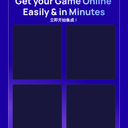
Get your Game Online 
Easily & in Minutes
立即开始集成！