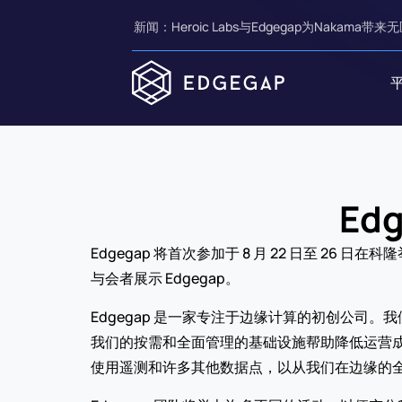
新闻：Heroic Labs与Edgegap为Nakama带来无
Ed
Edgegap 将首次参加于 8 月 22 日至 2
与会者展示 Edgegap。
Edgegap 是一家专注于边缘计算的初创公司
我们的按需和全面管理的基础设施帮助降低运营成
使用遥测和许多其他数据点，以从我们在边缘的