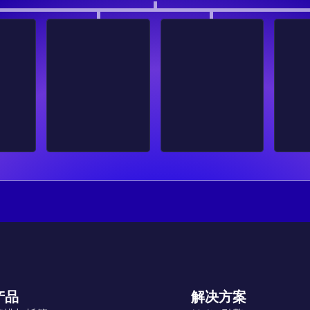
产品
解决方案