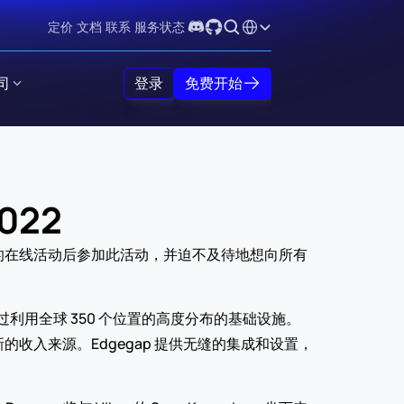
Select Language
定价
文档
联系
服务状态
司
登录
免费开始
022
经历了两年的在线活动后参加此活动，并迫不及待地想向所有
利用全球 350 个位置的高度分布的基础设施。
入来源。Edgegap 提供无缝的集成和设置，