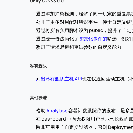
Unity SDK v3.0.0
通过添加冲突检测，缓解了同一玩家的重复票
公开了更多对局配对错误事件，便于自定义错误处
通过将所有实用脚本设为 public，提升了自
通过统一语法简化了
参数化事件的
筛选，例如 
改进了请求退避和重试参数的自定义能力。
私有舰队
列出私有舰队主机 API
现在仅返回活动主机（
其他改进
借助 
Analytics
 容器计数跟踪你的发布，最多显
在 dashboard 中向无权限用户显示已脱敏的账
除非可用用户自定义过滤器，否则 Deployment