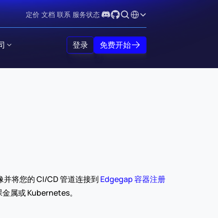
Select Language
定价
文档
联系
服务状态
司
登录
免费开始
您的 CI/CD 管道连接到 
Edgegap 容器注册
 Kubernetes。