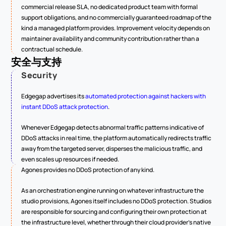
commercial release SLA, no dedicated product team with formal 
support obligations, and no commercially guaranteed roadmap of the 
kind a managed platform provides. Improvement velocity depends on 
maintainer availability and community contribution rather than a 
contractual schedule.
安全与支持
Security
Edgegap advertises its 
automated protection against hackers with 
instant DDoS attack protection
.
Whenever Edgegap detects abnormal traffic patterns indicative of 
DDoS attacks in real time, the platform automatically redirects traffic 
away from the targeted server, disperses the malicious traffic, and 
even scales up resources if needed.
Agones provides no DDoS protection of any kind.
As an orchestration engine running on whatever infrastructure the 
studio provisions, Agones itself includes no DDoS protection. Studios 
are responsible for sourcing and configuring their own protection at 
the infrastructure level, whether through their cloud provider's native 