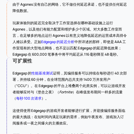
由于 Agones 没有自己的网络，它不做任何延迟承诺，也不提供任何延迟
降低数据。
玩家体验到的延迟完全取决于工作室选择在哪种基础设施上运行 
Agones，以及他们有能力配置和维护多少个区域。对大多数工作室而
言，在足够多的地点运行 Agones 以有意义地降低延迟的运营成本高得令
人难以承受。正如
Edgegap 的延迟分析
中所详述的那样，即使是 AAA 工
作室现有的大型地点网络，也不足以匹配 Edgegap 的延迟降低效果；
Edgegap 在 600,000 笔事务中将平均延迟从 116 毫秒降至 48 毫秒。
可扩展性
Edgegap 的
性能基准测试
证明，其编排服务可以持续在每秒进行 40 次部
署，并持续 60 分钟，在全球范围内总共支持 1400 万并发用户
（“CCU”）。在 Edgegap 的平台上堆叠两个此类实例，可以让游戏开发
者能够应对与《堡垒之夜》（
Fortnite
）在峰值发布期间一样多的流量
（
每秒 100 次请求
）。
这使得使用 Edgegap 的游戏开发者能够进行扩展，并迎接编排服务面临
的最大挑战：在短时间内满足玩家的需求，例如午夜发布、游戏加入订
阅服务或一夜之间爆火的主播效应。