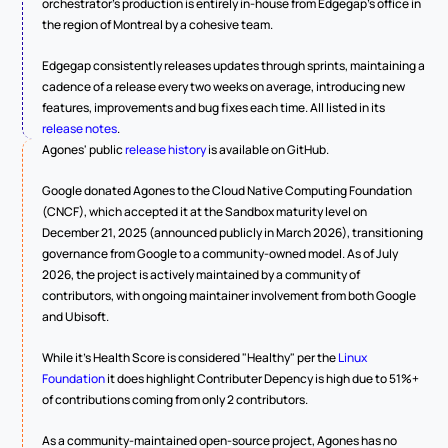
orchestrator's production is entirely in-house from Edgegap's office in 
the region of Montreal by a cohesive team.
Edgegap consistently releases updates through sprints, maintaining a 
cadence of a release every two weeks on average, introducing new 
features, improvements and bug fixes each time. All listed in its 
release notes
.
Agones' public 
release history
 is available on GitHub.
Google donated Agones to the Cloud Native Computing Foundation 
(CNCF), which accepted it at the Sandbox maturity level on 
December 21, 2025 (announced publicly in March 2026), transitioning 
governance from Google to a community-owned model. As of July 
2026, the project is actively maintained by a community of 
contributors, with ongoing maintainer involvement from both Google 
and Ubisoft.
While it's Health Score is considered "Healthy" per the 
Linux 
Foundation
 it does highlight Contributer Depency is high due to 51%+ 
of contributions coming from only 2 contributors.
As a community-maintained open-source project, Agones has no 