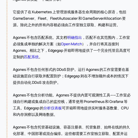
它提供了在 Kubernetes 上管理游戏服务器生命周期的核心原语，包括 
GameServer、Fleet、FleetAutoscaler 和 GameServerAllocation 资
源。除此之外的所有内容都必须由工作室独立获取、构建和运营。
Agones 不包含匹配系统。其文档
明确指出
，匹配不在其范围内，工作室
必须集成单独的解决方案（如
Open Match
），并自行将其连接到 
Agones。相比之下，Edgegap 开箱即用地提供了一个完全托管且高度可
定制的
匹配系统
。
Agones 不包含任何形式的 DDoS 防护。运行 Agones 的工作室需要在基
础设施层自行获取并配置防护；Edgegap 则在不增加额外成本的情况下
提供自动化 DDoS 攻击防护。
Agones 不包含分析功能。Agones 不提供内置可观测性工具——工作室必
须自行构建或集成自己的监控栈，通常使用 Prometheus 和 Grafana 等
工具。Edgegap 的
分析仪表板
可开箱即用地提供实时服务器数量、CPU 
和内存洞察以及网络数据。
Agones 不包含托管基础设施、容器注册表、托管集群、始终在线的持久
化部署、中国部署或混合编排。这些都需要工作室独立获取、配置并运