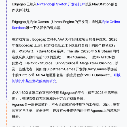
Edgegap 已加入 
Nintendo 的 Switch 开发者门户
以及 PlayStation 的合
作伙伴计划。
Edgegap 是 Epic Games（Unreal Engine 的开发商）通过其 
Epic Online 
Services
 唯一下达背书的编排器。
在游戏方面，Edgegap 支持从 AAA 大作到独立项目的各种游戏。2026 
年在 Edgegap 上运行的游戏包括全球下载量排名前十的两个移动发行
商、PAYDAY 3、7 Days to Die 系列、The Isle（2026 年 5 月 Steam 同时
在线玩家人数排名前 100 的游戏）、1047 Games、一款 KRAFTON 旗下
的游戏、Halfbrick Studios、Sinn Studios 和 MegaBits Publishing，以
及一些挑战者，例如由 Slipstream Games 开发的 CrazyGames 手游前
十的“Drift.io”和 MENA 地区排名第一的应用程序“WOLF Qanawat”。
可以
阅读其中某些游戏的案例研究
。
多达 1,600 多家工作室已经使用 Edgegap 的平台（截至 2025 年第三季
度），管理着数百万玩家和数十万台游戏服务器。
Agones 是一款开源软件，不会追踪或宣传使用它的工作室。因此，没有
官方客户名单、案例研究，也没有公开维护的运行在 Agones 上的游戏注
册表。