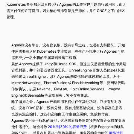
Kubernetes 专业知识以直接运行 Agones 的工作室也可以自行采用它，而无
需支付任何许可费用，因为核心编排引擎是开源的，并在 CNCF 之下由社区
管理。
Agones 没有平台、没有仪表板、没有引导过程，也没有支持团队。开始
使用需要深入的 Kubernetes 专业知识，在生产环境中运行 Agones 可能
需要至少一名全职的专属基础设施工程师。
虽然 Agones 提供了 Unity 和 Unreal SDK，但这些仅是轻量级的生命周期
管理封装，并非部署或容器化工具。Unreal Engine 开发人员仍必须从源
码构建 Unreal Engine，因为 Agones 未提供绕过此过程的工具。对于 
Mirror Networking、Photon Fusion 或 Fish-Networking 等主要网络代码
传输协议，以及 Nakama、PlayFab、Epic Online Services、Pragma 
Engine 或 Beamable 等后端服务，皆不存在集成。
除了编排之外，Agones 开箱即用不提供任何其他功能。它没有配对系
统、没有 DDoS 防护、没有分析、没有托管基础设施、没有容器注册表，
也没有混合编排。这些都必须由工作室独立采购、集成和付费。
Agones 使用基于舰队的编排，这意味着服务器是预先配置并保持在资源
池中运行的。这会导致 
20% 到 30% 的容量浪费
（根据 Edgegap 的舰队
架构分析），并且在扩展超出预热容量时，服务器的启动时间 
可能达到 