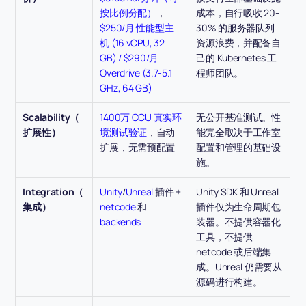
按比例分配）
，
成本，自行吸收 20-
$250/月 性能型主
30% 的服务器队列
机 (16 vCPU, 32 
资源浪费，并配备自
GB) / $290/月 
己的 Kubernetes 工
Overdrive (3.7-5.1 
程师团队。
GHz, 64 GB)
Scalability（
1400万 CCU 真实环
无公开基准测试。性
扩展性）
境测试验证
，自动
能完全取决于工作室
扩展，无需预配置
配置和管理的基础设
施。
Integration（
Unity
/
Unreal
 插件 + 
Unity SDK 和 Unreal 
集成）
netcode
 和 
插件仅为生命周期包
backends
装器。不提供容器化
工具，不提供 
netcode 或后端集
成。Unreal 仍需要从
源码进行构建。