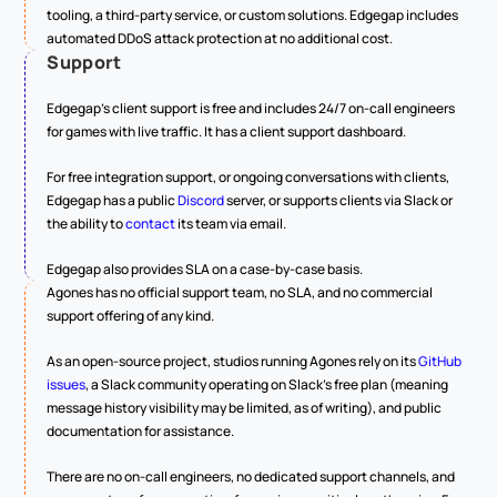
tooling, a third-party service, or custom solutions. Edgegap includes 
automated DDoS attack protection at no additional cost.
Support
Edgegap's client support is free and includes 24/7 on-call engineers 
for games with live traffic. It has a client support dashboard.
For free integration support, or ongoing conversations with clients, 
Edgegap has a public 
Discord
 server, or supports clients via Slack or 
the ability to 
contact
 its team via email.
Edgegap also provides SLA on a case-by-case basis.
Agones has no official support team, no SLA, and no commercial 
support offering of any kind.
As an open-source project, studios running Agones rely on its 
GitHub 
issues
, a Slack community operating on Slack's free plan (meaning 
message history visibility may be limited, as of writing), and public 
documentation for assistance.
There are no on-call engineers, no dedicated support channels, and 