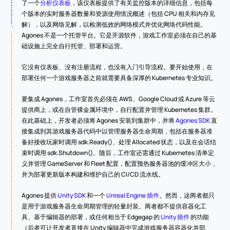
了一个
分析仪表板
，该仪表板提供了有关监控版本的详细信息，包括每
个版本的实时服务器数量和资源使用情况概述（包括 CPU 相关和内存见
解），以及网络见解，以检测低效的网络模式并优化网络代码性能。
Agones 不是一个托管平台。它是开源软件，游戏工作室必须在自己的基
础设施上完全自行托管、部署和运营。
它没有仪表板、没有注册流程，也没有入门引导流程。要开始使用，在
部署任何一个游戏服务器之前就需要具备深厚的 Kubernetes 专业知识。
要集成 Agones，工作室首先必须在 AWS、Google Cloud 或 Azure 等云
提供商上，或在自管裸金属环境中，自行配置并管理 Kubernetes 集群。
在此基础上，开发者必须将 Agones 安装到集群中，并将 
Agones SDK
 直
接集成到其游戏服务器代码中以管理服务器生命周期，包括在服务器准
备好接收玩家时调用 sdk.Ready()、处理 Allocated 状态，以及在会话结
束时调用 sdk.Shutdown()。随后，工作室还需通过 Kubernetes 清单定
义并管理 GameServer 和 Fleet 配置，配置预热服务器池的缓冲区大小，
并为部署更新版本构建和维护自己的 CI/CD 流水线。
Agones 提供 
Unity SDK
 和一个 
Unreal Engine 插件
。然而，这两者都只
是用于游戏服务器生命周期管理的轻量封装。两者都不提供容器化工
具、基于编辑器的部署，或任何相当于 Edgegap 的 
Unity 插件
 的功能
（后者可让开发者直接在 Unity 编辑器中完成游戏服务器容器化并部