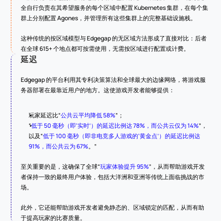
全自行负责在其希望服务的每个区域中配置 Kubernetes 集群，在每个集
群上分别配置 Agones，并管理所有这些集群上的完整基础设施栈。
这种传统的按区域模型与 Edgegap 的无区域方法形成了直接对比：后者
在全球 615+ 个地点都可按需使用，无需按区域进行配置或计费。
延迟
Edgegap 的平台利用其专利决策算法和全球最大的边缘网络，将游戏服
务器部署在最靠近用户的地方。这使游戏开发者能够提供：
玩家延迟比“
公共云平均降低 58%
”；
“
低于 50 毫秒（即‘实时’）的延迟比例达 78%，而公共云仅为 14%
”，
以及“
低于 100 毫秒（即非电竞多人游戏的‘黄金点’）的延迟比例达 
91%，而公共云为 67%
。”
至关重要的是，这确保了全球“
玩家体验提升 95%
”，从而帮助游戏开发
者保持一致的最终用户体验，包括大洋洲和亚洲等传统上面临挑战的市
场。
此外，它还能帮助游戏开发者避免静态的、区域锁定的匹配，从而有助
于提高玩家的比赛质量。