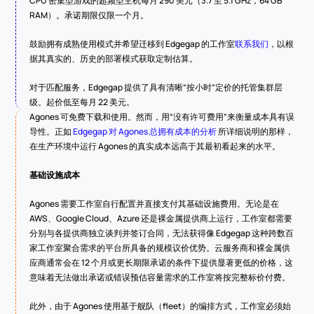
CPU 密集型游戏的超频型主机每月 290 美元（3.7 至 5.1 GHz，64 GB 
RAM）。承诺期限仅限一个月。
鼓励拥有成熟使用模式并希望迁移到 Edgegap 的工作室
联系我们
，以根
据其真实的、历史的部署模式获取定制估算。
对于匹配服务，Edgegap 提供了具有清晰“按小时”定价的托管集群层
级。起价低至每月 22 美元。
Agones 可免费下载和使用。然而，用“没有许可费用”来衡量成本具有误
导性。正如 
Edgegap 对 Agones 总拥有成本的分析
 所详细说明的那样，
在生产环境中运行 Agones 的真实成本远高于其最初看起来的水平。
基础设施成本
Agones 需要工作室自行配置并直接支付其基础设施费用。无论是在 
AWS、Google Cloud、Azure 还是裸金属提供商上运行，工作室都需要
分别与各提供商独立谈判并签订合同，无法获得像 Edgegap 这种跨数百
家工作室聚合需求的平台所具备的规模议价优势。云服务商和裸金属供
应商通常会在 12 个月或更长期限承诺的条件下提供显著更低的价格，这
意味着无法做出承诺或错误预估容量需求的工作室将按完整标价付费。
此外，由于 Agones 使用基于舰队（fleet）的编排方式，工作室必须始