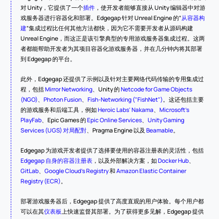
对 Unity，它提供了一个
插件
，使开发者能够直接从 Unity 编辑器中对游
戏服务器进行容器化和部署。Edgegap 针对 Unreal Engine 的“
从容器构
建
”集成过程比任何其他方法都快，因为它不需要开发者从源码构建 
Unreal Engine，而这正是该引擎典型的专用游戏服务器集成过程。这两
者都能帮助开发者为其项目容器化游戏服务器，并在几分钟内将其部署
到 Edgegap 的平台。
此外，Edgegap 还提供了示例以及针对主要网络代码传输的专用集成过
程，包括 
Mirror Networking
、Unity 的 
Netcode for Game Objects 
(NGO)
、
Photon Fusion
、
Fish-Networking ("FishNet")
。这还包括主要
的游戏服务和后端工具，例如 
Heroic Labs' Nakama
、
Microsoft's 
PlayFab
、Epic Games 的 
Epic Online Services
、
Unity Gaming 
Services (UGS) 对局配對
、Pragma Engine 以及 
Beamable
。
Edgegap 为游戏开发者提供了选择要使用的容器注册表的灵活性，包括 
Edgegap 自身的容器注册表
，以及外部解决方案，如 
Docker Hub
、
GitLab
、
Google Cloud's Registry
 和 
Amazon Elastic Container 
Registry (ECR)
。
部署游戏服务器后，Edgegap 提供了高度直观的用户体验。每个用户都
可以在其
仪表板
上快速监督其部署。为了获得更多见解，Edgegap 提供