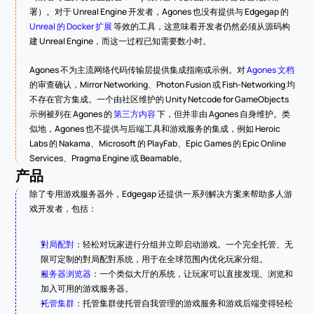
署）。对于 Unreal Engine 开发者，Agones 也没有提供与 Edgegap 的 
Unreal 的 Docker 扩展
 等效的工具，这意味着开发者仍然必须从源码构
建 Unreal Engine，而这一过程已知需要数小时。
Agones 不为主流网络代码传输层提供集成指南或示例。对 
Agones 文档
的审查确认，Mirror Networking、Photon Fusion 或 Fish-Networking 均
不存在官方集成。一个由社区维护的 Unity Netcode for GameObjects 
示例被列在 Agones 的 
第三方内容
 下，但并非由 Agones 自身维护。类
似地，Agones 也不提供与后端工具和游戏服务的集成，例如 Heroic 
Labs 的 Nakama、Microsoft 的 PlayFab、Epic Games 的 Epic Online 
Services、Pragma Engine 或 Beamable。
产品
除了专用游戏服务器外，Edgegap 还提供一系列解决方案来帮助多人游
戏开发者，包括：
對局配對
：轻松对玩家进行分组并立即启动游戏。一个完全托管、无
限可定制的對局配對系统，用于在全球范围内优化玩家分组。
服务器浏览器
：一个类似大厅的系统，让玩家可以直接发现、浏览和
加入可用的游戏服务器。
托管集群
：托管集群使托管自我管理的游戏服务和游戏后端变得轻松