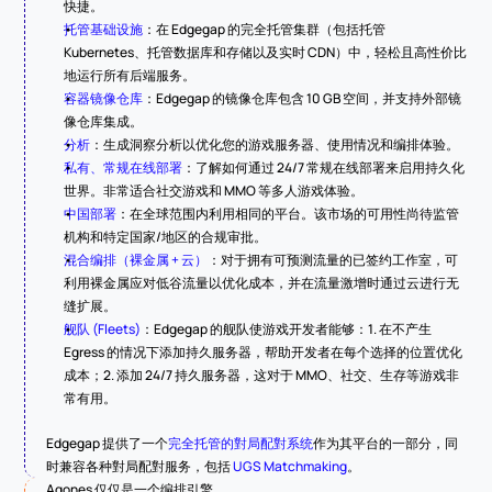
快捷。
托管基础设施
：在 Edgegap 的完全托管集群（包括托管 
Kubernetes、托管数据库和存储以及实时 CDN）中，轻松且高性价比
地运行所有后端服务。
容器镜像仓库
：Edgegap 的镜像仓库包含 10 GB 空间，并支持外部镜
像仓库集成。
分析
：生成洞察分析以优化您的游戏服务器、使用情况和编排体验。
私有、常规在线部署
：了解如何通过 24/7 常规在线部署来启用持久化
世界。非常适合社交游戏和 MMO 等多人游戏体验。
中国部署
：在全球范围内利用相同的平台。该市场的可用性尚待监管
机构和特定国家/地区的合规审批。
混合编排（裸金属 + 云）
：对于拥有可预测流量的已签约工作室，可
利用裸金属应对低谷流量以优化成本，并在流量激增时通过云进行无
缝扩展。
舰队 (Fleets)
：Edgegap 的舰队使游戏开发者能够：1. 在不产生 
Egress 的情况下添加持久服务器，帮助开发者在每个选择的位置优化
成本；2. 添加 24/7 持久服务器，这对于 MMO、社交、生存等游戏非
常有用。
Edgegap 提供了一个
完全托管的對局配對系统
作为其平台的一部分，同
时兼容各种對局配對服务，包括 
UGS Matchmaking
。
Agones 仅仅是一个编排引擎。