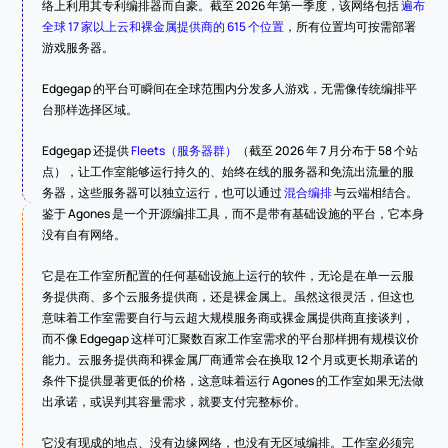
络上利用其专利编排器而自豪。截至 2026 年第一季度，该网络包括 
遍布
全球 17 家以上云和裸金属提供商的 615 个位置
，所有位置均可按需部署
游戏服务器。
Edgegap 的平台可瞬间在全球范围内分发多人游戏，无需像传统编排平
台那样选择区域。
Edgegap 还提供 
Fleets（服务器群）
（截至 2026 年 7 月分布于 58 个站
点），让工作室能够运行持久的、始终在线的服务器和免流出流量的服
务器，这些服务器可以独立运行，也可以通过 
混合编排
 与云端相结合。
鉴于 Agones 是一个开源编排工具，而不是带有基础设施的平台，它本身
没有自有网络。
它是在工作室所配置的任何基础设施上运行的软件，无论是在单一云服
务提供商、多个云服务提供商，还是裸金属上。虽然这很灵活，但这也
意味着工作室需要自行与云超大规模服务商或裸金属提供商直接谈判，
而不像 Edgegap 这样可汇聚数百家工作室需求的平台那样拥有规模议价
能力。云服务提供商和裸金属厂商通常会在换取 12 个月或更长期承诺的
条件下提供显著更低的价格，这意味着运行 Agones 的工作室如果无法做
出承诺，或误判其容量需求，就要支付完整标价。
它没有现成的地点、没有边缘网络，也没有无区域编排。工作室必须完