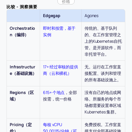
价格
比较 - 洞察摘要
Edgegap
Agones
Orchestratio
即时和按需，基于
传统的、基于队列
n（编排）
实例
的、在工作室管理之
上的Kubernetes自托
管。是开源软件，而
非托管平台。
Infrastructur
17+ 经过审核的提供
无。运行在工作室直
e（基础设施）
商（云和裸机）
接配置、谈判和管理
的所有基础设施上。
Regions（区
615+ 个地点
，全部
没有自己的地点或网
域）
按需，统一价格
络。所服务的每个市
场都需要设置单区域 
Kubernetes 集群。
Pricing（定
每核 vCPU 
免费授权。工作室直
价）
$0.00115/分钟（可
接支付全部基础设施