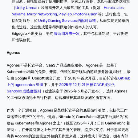
到自豪，包括通过易于使用的插件、示例进行兼容，以及与主流游戏引擎
（
Unity
, 
Unreal
）和游戏开发人员最常用的工具（例如，
Heroic Labs 
Nakama
, 
Mirror Networking
, 
PlayFab
, 
Photon Fusion
 等）进行集成，包
括配对服务，如 
Unity Gaming Services 的配对系统
，从而实现更简单的
集成过程。这些集成通常得到原始创作者本人的认可。
Edgegap 不断更新，平均 
每两周发布一次
，其中包括新功能、平台改进
和错误修复。
Agones
Agones 不是托管平台、SaaS 产品或商业服务。Agones 是一款基于 
Kubernetes 构建的免费、开源、传统的基于舰队的游戏服务器编排软件，最
初由 Google 和 Ubisoft 联合开发，于 2018 年首次开源，目前托管在 
GitHub 
上的 agones-dev 组织
 下，并于 
2025 年 12 月 21 日被 CNCF 接受为 
Sandbox 成熟度级别
（过渡决定于 2026 年 3 月公开宣布）。选择 Agones 
的工作室必须完全自行托管、运营和维护其基础设施的所有方面。
作为一个开源项目，Agones 是某些托管平台的底层编排引擎，包括代工作
室运营和维护它的平台。例如，Nitrado 的 GameFabric 将其平台描述为“构
建在 Kubernetes 和 Agones 之上”（截至 2026 年 7 月 3 日的 GameFabric 着
陆页），在开源引擎之上分层了其自身的管理、监控和支持。对于那些更愿
意将 Agones 的运营完全外包的工作室来说，这种模式非常适合。拥有内部 