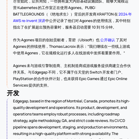
尽管如此，众所周知，一些拥有庞大内部基础设施团队、能够大规模运
营 Kubernetes 的工作室正在使用 Agones。PUBG: 
BATTLEGROUNDS（《绝地求生》）背后的开发商 KRAFTON 在 
2024 年 
AWS re:Invent 演讲
中公开记录了他们对 Agones 的使用情况，其中特别
指出了在扩展超出预热容量时，服务器启动需要 10 到 15 分钟。
作为 Agones 项目的创始贡献者，育碧（Ubisoft）也 
公开确认
 了其对 
Agones 的持续使用，Thomas Lacroix 表示：“我们继续在一些线上游戏
中使用 Agones，它在规模化运行多人在线游戏中发挥着重要作用。”
Agones 未与游戏引擎制造商、主机制造商或游戏服务提供商建立合作伙
伴关系。与 Edgegap 不同，它不属于任天堂的 Switch 开发者门户、
PlayStation 的合作伙伴计划，也未获得 Epic Games 通过 Epic Online 
Services 提供的支持。
开发
Edgegap, based in the region of Montréal, Canada, promotes its high-
quality development and operations. Its product, development, and 
operations teams employ robust processes, including roadmap 
strategy, agile methodology, QA, and strict code reviews. Its CI/CD 
pipeline spans development, staging, and production environments, 
resulting in a high-quality platform with strong availability. The 