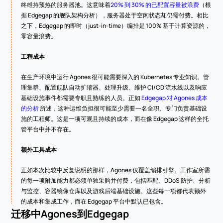
终维持预热的服务器池。这意味着
20% 到 30% 的已配置容量被浪费
（根
据 Edgegap 的舰队架构分析），服务器处于空闲状态却仍需付费。相比
之下，Edgegap 的即时（just-in-time）编排是 100% 基于计算资源的，
零容量浪费。
工程成本
在生产环境中运行 Agones 很可能需要深入的 Kubernetes 专业知识。管
理集群、配置舰队自动扩缩器、处理升级、维护 CI/CD 流水线以及响应
基础设施事件都需要专职且熟练的人员。正如 
Edgegap 对 Agones 成本
的分析
 所述，这种运维负担很可能至少需要一名全职、专门负责基础设
施的工程师。这是一项可观且持续的成本，而在像 Edgegap 这样的全托
管平台中并不存在。
额外工具成本
正如本次比较中反复说明的那样，Agones 仅覆盖编排引擎。工作室所需
的每一项附加能力都必须单独采购并付费，包括匹配、DDoS 防护、分析
与监控、容器镜像仓库以及游戏后端基础设施。这些每一项都代表额外
的成本和集成工作，而在 Edgegap 平台中默认已包含。
迁移中
Agones
到Edgegap