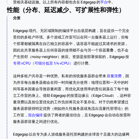
营相关基础设施。以上所有内容都包含在 Edgegap 的
平台
中。
性能（分布、延迟减少、可扩展性和弹性）
分发
Edgegap 现代、无区域限制的编排平台自底层构建，旨在提供一个完全
受控的多租户环境。多个游戏工作室可以在同一台服务器上运行，但每
个部署都被隔离在自己独立的容器中，该容器不能超过其请求的资源，
因此在共享服务器上任何容器的使用都不会与另一个容器重叠，也不会
产生扰邻（noisy-neighbor）效应。资源是按部署保留的，Edgegap 按 
专用 vCPU（可细分低至 1/4 vCPU）
 进行计费。
这种多租户共存是一种优势。私有的传统服务器群会带来 
容量浪费
，因
为并非每台服务器都会在同一时间被充分使用：地理位置和一天中的时
间等基本因素会导致容量闲置，而优化其使用率的责任就落在了每个独
立工作室的身上。借助 Edgegap 的按需边缘云（Edge Cloud），这种容
量浪费以及按位置优化的工作负担将完全不复存在。对于仍然希望通过
服务器群获得特定优势（例如持久性服务器或免流出流量托管理论）的
工作室，
混合编排
 提供了两者的最佳结合，且 Edgegap 会自动在按需和
服务器群容量之间进行优化。
Edgegap 以在专为多人游戏服务器托管构建的全球首个且最大的边缘网