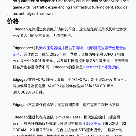
no guarantee of response time for any issue, critical or otherwise. For a 
game with live traffic experiencing an infrastructure incident, studios 
are entirely on their own.
价格
Edgegap 允许通过免费账户访问其平台。这包括免费试用以及帮助游戏
开发者入门的基本资源。无需信用卡。
Edgegap 针对其
游戏服务器编排提供了清晰、透明且完全基于使用量的
定价
。具体而言，截至 2026 年第一季度，价格为每专用 vCPU（可细
分）每分钟 0.00115 美元，以及每月网络流出每 GB 0.10 美元。与传统编
排会产生容量浪费不同，Edgegap 的定价是
100% 针对计算资源的
。
Edgegap 支持 vCPU 细分，最低可至 1/4 vCPU。对于游戏开发者而言，
将游戏服务器优化至 1/4 vCPU 的最终价格为 25% * $0.00115 = 
$0.0002875/分钟。
Edgegap 不需要任何承诺，无需前期费用，也不需要工程技术支持。
Edgegap 通过其私有舰队（Private Fleets）提供混合编排（裸金属 + 
云），有两种自助服务规范：性能型主机每月 
250 美元
（16 vCPU，32 
GB RAM，2.0 至 3.7 GHz，每台主机包含 5 TB 流出流量），以及针对 