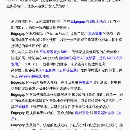
服务器编排，使多人游戏开发人员能够：
通过按需即时、无区域限制地访问全球 
Edgegap 的 615 个地点
（且在不
断增加），确保一致的最终用户体验；
Edgegap 的私有舰队（Private Fleet）提供了使用 
混合编排
 的选项，该
选项优化了裸金属和云的使用，以进一步为游戏工作室优化成本，同时保
持理想的最终用户性能；
通过与公共云相比 
平均延迟减少 58%
，为玩家提供低延迟的在线体验；
快速扩展，经证实在 60 分钟内 
持续每秒进行 40 次部署，达到 1400 万并
发用户
（"CCU"），随着时间的推移，未来还有可能达到更高；
高弹性，能够在其 
17+ 服务商（云和裸金属）
 之间即时重新定向部署，并
保证 
99.99% 的在线时间
。
Edgegap 的平台向所有人开放，并可以使用 
免费账户
 进行测试，其中包
括帮助游戏开发人员开始使用所需的基本资源。
Edgegap 的方法使游戏工作室能够基于 100% 的计算使用量，以单一、通
用的价格向其全球所有的云端地点进行部署，或者提供完全的灵活性，在
其 
私有舰队
 上进行编排，以满足持久性服务器和成本优化的需求。
Edgegap 还提供易于集成的、完全托管的 
配对系统
 和 
服务器浏览器（大
厅）
。
Edgegap 为其简单、快速的集成过程（“在几分钟内让您的游戏上线”）感