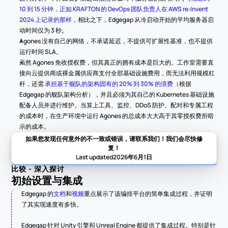
10 到 15 分钟，正如 KRAFTON 的 DevOps 团队负责人在 AWS re:Invent 
2024 上记录的那样
，相比之下，Edgegap 从冷启动开始的平均服务器启
动时间仅为 3 秒。
Agones 没有自己的网络，不承诺延迟，不提供可扩展性基准，也不提供
运行时间 SLA。
虽然 Agones 免收授权费，但其真正的拥有成本是巨大的。工作室需要直
接向云提供商或裸金属供应商支付全部基础设施费用，而无法利用规模杠
杆，还需 
承担基于舰队的架构固有的 20% 到 30% 的浪费
（根据 
Edgegap 的舰队架构分析），并且必须为其自己的 Kubernetes 基础设施
配备人员并进行维护。当算上工具、监控、DDoS 防护、配对和专属工程
的成本时，在生产环境中运行 Agones 的总成本大大高于其零授权费所暗
示的成本。
如果您发现任何意外的不一致或错误，请联系我们！我们会尽快修
复！
Last updated
2026年6月1日
比较 - 深入探讨
初始设置与集成
Edgegap 的
文档
和
视频
重点展示了该编排平台的简单集成过程，并证明
了其实现速度有多快。
Edgegap 针对 Unity 引擎和 Unreal Engine 都提供了集成过程。特别是针