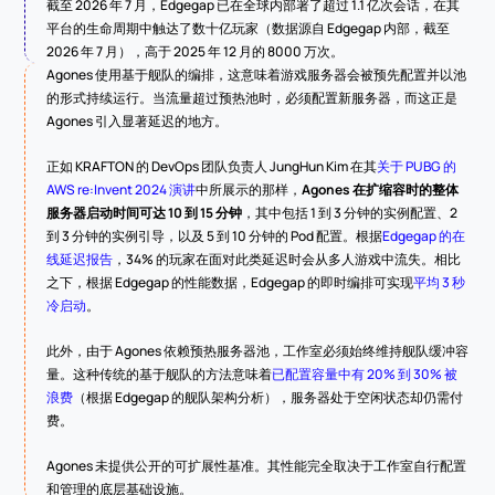
截至 2026 年 7 月，Edgegap 已在全球内部署了超过 1.1 亿次会话，在其
平台的生命周期中触达了数十亿玩家（数据源自 Edgegap 内部，截至 
2026 年 7 月），高于 2025 年 12 月的 8000 万次。
Agones 使用基于舰队的编排，这意味着游戏服务器会被预先配置并以池
的形式持续运行。当流量超过预热池时，必须配置新服务器，而这正是 
Agones 引入显著延迟的地方。
正如 KRAFTON 的 DevOps 团队负责人 JungHun Kim 在其
关于 PUBG 的 
AWS re:Invent 2024 演讲
中所展示的那样，
Agones 在扩缩容时的整体
服务器启动时间可达 10 到 15 分钟
，其中包括 1 到 3 分钟的实例配置、2 
到 3 分钟的实例引导，以及 5 到 10 分钟的 Pod 配置。根据
Edgegap 的在
线延迟报告
，34% 的玩家在面对此类延迟时会从多人游戏中流失。相比
之下，根据 Edgegap 的性能数据，Edgegap 的即时编排可实现
平均 3 秒
冷启动
。
此外，由于 Agones 依赖预热服务器池，工作室必须始终维持舰队缓冲容
量。这种传统的基于舰队的方法意味着
已配置容量中有 20% 到 30% 被
浪费
（根据 Edgegap 的舰队架构分析），服务器处于空闲状态却仍需付
费。
Agones 未提供公开的可扩展性基准。其性能完全取决于工作室自行配置
和管理的底层基础设施。