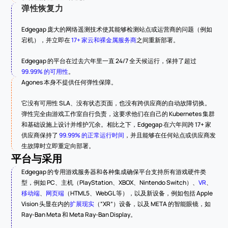
弹性恢复力
Edgegap 庞大的网络遥测技术使其能够检测站点或运营商的问题（例如
宕机），并立即在 
17+ 家云和裸金属服务商
之间重新部署。
Edgegap 的平台在过去六年里一直 24/7 全天候运行，保持了超过 
99.99% 的可用性
。
Agones 本身不提供任何弹性保障。
它没有可用性 SLA、没有状态页面，也没有跨供应商的自动故障切换。
弹性完全由游戏工作室自行负责，这要求他们在自己的 Kubernetes 集群
和基础设施上设计并维护冗余。相比之下，Edgegap 在六年间跨 17+ 家
供应商保持了 
99.99% 的正常运行时间
，并且能够在任何站点或供应商发
生故障时立即重定向部署。
平台与采用
Edgegap 的专用游戏服务器和各种集成确保平台支持所有游戏硬件类
型，例如 PC、主机（PlayStation、XBOX、Nintendo Switch）、
VR
、
移动端
、
网页端
（HTML5、WebGL 等），以及新设备，例如包括 Apple 
Vision 头显在内的
扩展现实
（“XR”）设备，以及 META 的智能眼镜，如 
Ray-Ban Meta 和 Meta Ray-Ban Display。