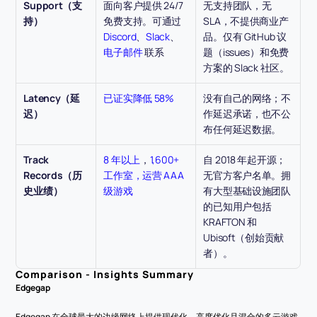
Support（支
面向客户提供 24/7 
无支持团队，无 
持）
免费支持。可通过 
SLA，不提供商业产
Discord
、
Slack
、
品。仅有 GitHub 议
电子邮件
 联系
题（issues）和免费
方案的 Slack 社区。
Latency（延
已证实降低 58%
没有自己的网络；不
迟）
作延迟承诺，也不公
布任何延迟数据。
Track 
8 年以上
，
1,600+ 
自 2018 年起开源；
Records（历
工作室，运营 AAA 
无官方客户名单。拥
史业绩）
级游戏
有大型基础设施团队
的已知用户包括 
KRAFTON 和 
Ubisoft（创始贡献
者）。
Comparison - Insights Summary
Edgegap
Edgegap 在全球最大的边缘网络上提供现代化、高度优化且混合的多云游戏