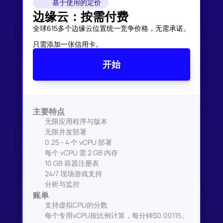
基于使用的定价
边缘云：按需付费
全球615多个边缘云位置统一竞争价格，无需承诺。

只需添加一张信用卡。
开始
主要特点
无限应用程序与版本
无限并发部署
0.25 - 4 个 vCPU 部署
每个 vCPU 需 2 GB 内存
10 GB 容器注册表
24/7 现场游戏支持
分析与监控
账单
支持虚拟CPU的分数
每个专用vCPU按比例计算，每分钟$0.00115。