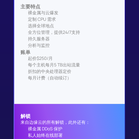
主要特点
裸金属与云爆发
定制 CPU 需求
选择全球地点
全方位管理，提供24/7支持
持久服务器
分析与监控
账单
起价$250/月
每个主机每月5 TB出站流量
折扣的中央处理器定价
每月计费（自动续订）
解锁
来自边缘云的所有解锁，此外还有：
裸金属 DDoS 保护
私人始终在线部署