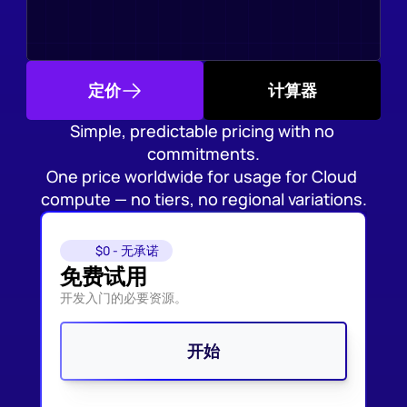
定价
计算器
Simple, predictable pricing with no 
commitments.
One price worldwide for usage for Cloud 
compute — no tiers, no regional variations.
$0 - 无承诺
免费试用
开发入门的必要资源。
开始