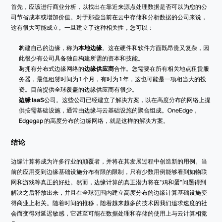
首先，应该进行商业分析，以找出在靠近来源点处理数据是否可以为您的公
司节省成本或增加价值。对于那些当前在云中存储和分析数据的公司来说，
这有很大可能成立。一旦建立了这种相关性，您可以：
构建自己的边缘，称为
本地边缘
。这在硬件和软件方面既昂贵又复杂，因
此很少有公司具备独自构建所需的资本和技能。
与拥有分布式边缘网络的
边缘供应商
合作。您需要在所有相关地点租赁服
务器，最低租赁时间为 1 个月，有时为 1 年，这也可能是一项相当大的投
资。目前提供全球覆盖的边缘供应商有很少。
边缘 IaaS
公司。这些公司已经建立了解决方案，以在高度分布的网络上提
供按需基础设施，通常由边缘与云基础设施的聚合组成。OneEdge，
Edgegap 的高度分布的边缘网络，就是这样的解决方案。
结论
边缘计算将成为许多行业的颠覆者，并将在其发展过程中创造新的用例。当
前的应用受到边缘基础设施分布有限的限制，只有少数用例能够看到如物联
网和游戏等真正的好处。然而，边缘计算的真正潜力将在“鸡和蛋”问题得到
解决之后释放出来，并且在全球范围内建立高度分布的边缘计算基础设施变
得商业上相关。随着时间的推移，随着越来越多的技术因我们追求速度的社
会而变得对延迟敏感，它甚至可能在数据处理和存储的使用上与云计算相竞