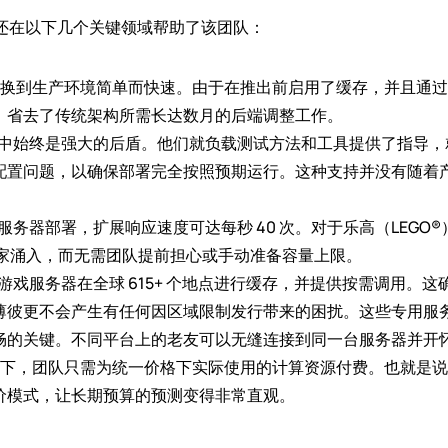
支持还在以下几个关键领域帮助了该团队：
集成并切换到生产环境简单而快速。由于在推出前启用了缓存，并且
，省去了传统架构所需长达数月的后端调整工作。
个过程中始终是强大的后盾。他们就负载测试方法和工具提供了指导
配置问题，以确保部署完全按照预期运行。这种支持并没有随着
游戏服务器部署，扩展响应速度可达每秒 40 次。对于乐高（LEG
性的玩家涌入，而无需团队提前担心或手动准备容量上限。
p 将游戏服务器在全球 615+ 个地点进行缓存，并提供按需调用。这确保
薄彼更不会产生有任何因区域限制发行带来的困扰。这些专用服
畅的关键。不同平台上的老友可以无缝连接到同一台服务器并开
计费模式下，团队只需为统一价格下实际使用的计算资源付费。也就
价模式，让长期预算的预测变得非常直观。