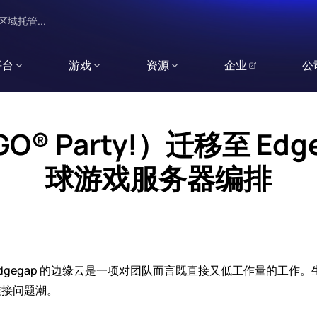
区域托管...
平台
游戏
资源
企业
公
O® Party!）迁移至 Ed
球游戏服务器编排
迁移到 Edgegap 的边缘云是一项对团队而言既直接又低工作量的
连接问题潮。