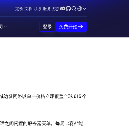
Select Language
定价
文档
联系
服务状态
司
登录
免费开始
区域边缘网络以单一价格立即覆盖全球 615 个
绝不会为会话之间闲置的服务器买单。每局比赛都能