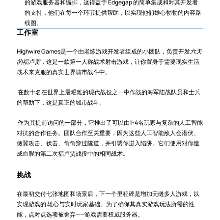
的游戏服务器和编排，这得益于 Edgegap 的简单集成和对其开发者
的支持，他们在每一个环节提供帮助，以实现他们雄心勃勃的内容路
线图。
工作室
Highwire Games是一个由老练游戏开发者组成的小团队，负责开发
六天
的福卢贾
，这是一款第一人称战术射击游戏，让你置身于需要现实生活
战术来克服的真实世界城市战斗中。
 在数十名在世界上最艰难的现代战役之一中作战的海军陆战队员和士兵
的帮助下，这是真正的城市战斗。
 作为其提前访问的一部分，它推出了可以由1-4名玩家与复杂的人工智能
对抗的合作任务。团队合作至关重要，因为这些人工智能敌人会潜伏、
侧翼攻击、伏击、偷偷穿过隧道，并引诱你进入陷阱。它们使用对你造
成血腥的第二次福卢贾战役中的相同战术。
挑战
在最初交付七张地图和场景后，下一个里程碑是增加无缝多人游戏，以
实现游戏的 雄心与实时玩家基础。为了确保其真实游戏玩法所需的性
能，点对点选项被舍弃——游戏需要权威服务器。