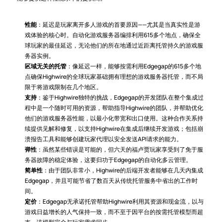
性能
：延迟是玩家离开多人游戏的首要原因——尤其是当真实性是游
戏体验的核心时。自动化游戏服务器编排利用615多个地点，确保全
球玩家的最佳延迟，无论他们的所在地通过近距离托管持久的游戏服
务器实例。
区域无关的托管
：像延迟一样，能够按需利用Edgegap的615多个地
点确保Highwire的全球玩家基础拥有理想的游戏服务器托管，而不局
限于将游戏限制在几个地区。
支持
：鉴于Highwire独特的挑战，Edgegap的开发团队在整个集成过
程中是一个随时可用的资源，帮助指导Highwire的团队，并帮助优化
他们的游戏服务器性能，以最小化带宽和出口使用。这种合作关系持
续提供见解和修复，以支持Highwire在集成后继续开发游戏；包括崩
溃报告工具和能够创建玩家代理以安全发送API请求的能力。
弹性
：虽然某些错误是可能的，但六天的福卢贾玩家享受到了免于服
务器故障的稳定体验，这要归功于Edgegap的自动化多云管理。
简单性
：由于团队非常小，Highwire的后端开发者能够在几天内集成
Edgegap，并且可能节省了数百天从传统托管服务中省出的工作时
间。
定价
：Edgegap无承诺托管帮助Highwire利用其资源和现金流，以与
游戏日益增长的人气保持一致，而不至于因平台的按需托管模型而超