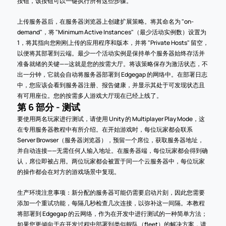
按钮，该按钮可以一键执行所有这些步骤。
上传服务器后，在服务器浏览器上创建扩展策略。将其命名为 "on-
demand"，将 "Minimum Active Instances"（最少活动实例数）设置为 
1，将其指向您刚刚上传的应用程序和版本，并将 "Private Hosts" 留空，
以便将其部署到云端。最少一个活动实例是保持单个服务器始终存活并
准备就绪的关键——这就是您的按需大厅。将该策略保存为激活状态，不
出一分钟，它就会自动将服务器部署到 Edgegap 的网络中。在部署日志
中，您应该会看到服务器注册、报告健康，并显示其处于可发现状态且
有可用座位。您的按需多人游戏大厅现在已经上线了。
第 6 部分 - 测试
要使用两名玩家进行测试，请使用 Unity 的 Multiplayer Play Mode，这
在专用服务器教程中有所介绍。在开始游戏时，每位玩家都会联系 
Server Browser（服务器浏览器），预留一个席位，获取服务器地址，
并自动连接——无需任何人输入地址。在服务器端，每位玩家都会得到确
认，席位即被占用。两位玩家都会被置于同一个云服务器中，每位玩家
的操作都会在对方的游戏场景中复现。
生产环境注意事项：新分配的服务器可能仍需要启动片刻，因此您需要
添加一个重试功能，每隔几秒检查几次连接，以弥补这一间隔。本教程
将部署到 Edgegap 的云网络，作为在开发中进行测试的一种简单方法；
如果您更倾向于在开发过程中部署到类似舰队（fleet）的解决方案，请