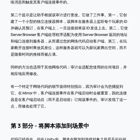
络消息和触发其客户端连接事件的。
第二个提示是让助手根据该审计进行更改。它做了三件事。第一，它创
建了一个小型的独立连接器脚本，该脚本在服务器上监听每个玩家的 ID 
并确认其预订，在客户端上，一旦连接就将该 ID 发送上去。第二，它使 
Server Browser 客户端处理程序适配为使用 Server Browser 返回的地址
和端口连接到服务器，从而通过您的网络代码启动客户端。第三，在玩
家断开连接时释放其座位，这样服务器就可以为新玩家腾出空间，而不
是随着时间的推移而被占满。
同样的方法也适用于其他网络代码：审计会适配您使用的任何项目，并
相应地应用修改。
有一个特定于网络代码的细节值得特别指出，因为审计会为您捕捉到
它。在 Mirror 中，客户端连接事件在客户端启动时会被重置，因此连接
器是在客户端启动后（而不是启动前）订阅该事件的。审计发现了这一
点，而修改处理了它。
第 3 部分 - 将脚本添加到场景中
代码已经存在，但在 Unity 中，脚本在附加到游戏对象之前是不起任何