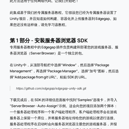
此方法适用于任何网络代码。让我们开始吧！
此集成基于我们的专属服务器教程。它假设您已经为专属服务器设置了 
Unity 项目，并且知道如何构建、容器化并上传服务器到 Edgegap。如
果您还没有这样做，请先学习该教程。
第 1 部分 - 安装服务器浏览器 SDK
专用服务器教程中的 Edgegap 插件负责构建和部署您的游戏服务器。服
务器浏览器（Server Browser）是一个独立的包。
在 Unity 中，从顶部导航栏中选择“Window”，然后选择“Package 
Management”，再选择“Package Manager”。选择“加号”图标，然后选
择“Add package from git URL”。粘贴 SDK 的 URL。
https://github.com/edgegap/edgegap-unity-sdk.git
下载完成后，在 SDK 的详细信息面板中找到“Samples”选项卡，并导入
“Server Browser - Auto-Assign”示例。这会向您的项目添加两个脚本：
一个服务器处理程序和一个客户端处理程序。客户端处理程序会在游戏
服务器上保留一个席位，并将服务器地址传给您的游戏以便进行连接。
服务器处理程序在启动时会向服务器浏览器注册您的游戏服务器，并报