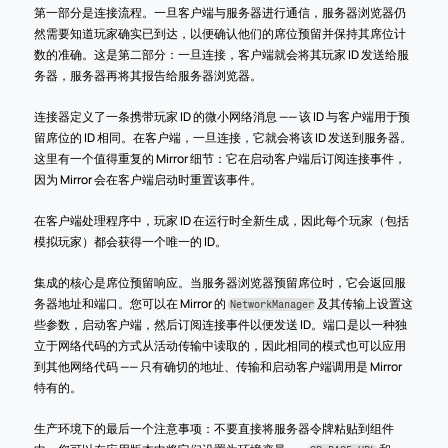
第一部分是连接流程。一旦客户端与服务器进行通信，服务器浏览器仍
然需要知道玩家确实已到达，以便确认他们的席位预留并保持其席位计
数的准确。这是第二部分：一旦连接，客户端就会将其玩家 ID 发送给服
务器，服务器再将其报告给服务器浏览器。
连接器定义了一条携带玩家 ID 的微小网络消息 —— 该 ID 与客户端用于预
留席位的 ID 相同。在客户端，一旦连接，它就会将该 ID 发送到服务器。
这里有一个值得重复的 Mirror 细节：它在启动客户端后订阅连接事件，
因为 Mirror 会在客户端启动时重置该事件。
在客户端处理程序中，玩家 ID 在运行时全新生成，因此每个玩家（包括
模拟玩家）都会获得一个唯一的 ID。
集成的核心是席位预留响应。当服务器浏览器预留席位时，它会返回服
务器地址和端口。您可以在 Mirror 的 
 及其传输上设置这
NetworkManager
些参数，启动客户端，然后订阅连接事件以便发送 ID。端口是以一种独
立于网络代码的方式从活动传输中读取的，因此相同的模式也可以应用
到其他网络代码 —— 只有确切的地址、传输和启动客户端调用是 Mirror 
特有的。
生产环境下的最后一个注意事项：不要直接将服务器令牌粘贴到组件