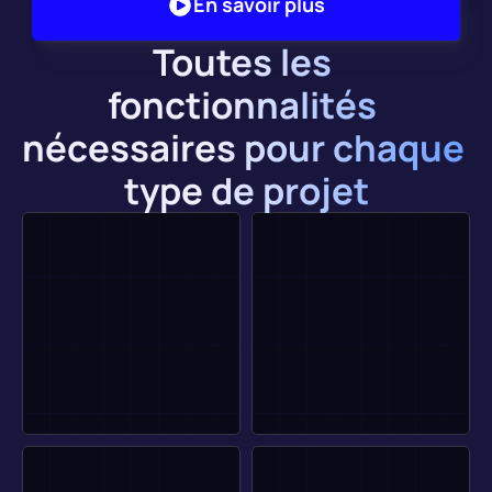
En savoir plus
Toutes les 
fonctionnalités 
nécessaires pour chaque 
type de projet