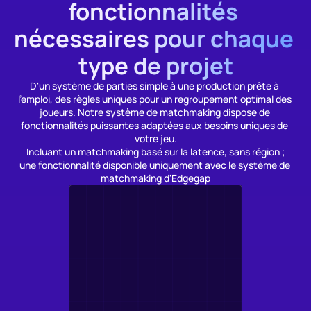
fonctionnalités 
nécessaires pour chaque 
type de projet
D'un système de parties simple à une production prête à 
l'emploi, des règles uniques pour un regroupement optimal des 
joueurs. Notre système de matchmaking dispose de 
fonctionnalités puissantes adaptées aux besoins uniques de 
votre jeu.
Incluant un matchmaking basé sur la latence, sans région ;
une fonctionnalité disponible uniquement avec le système de 
matchmaking d'Edgegap