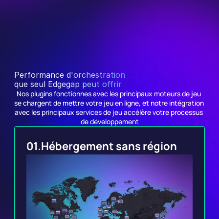
Performance d'orchestration 
que seul Edgegap peut offrir
Nos plugins fonctionnes avec les principaux moteurs de jeu 
se chargent de mettre votre jeu en ligne, et notre intégration 
avec les principaux services de jeu accélère votre processus 
de développement
01.
Hébergement sans région