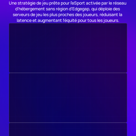
Une stratégie de jeu prête pour l'eSport activée par le réseau 
d'hébergement sans région d'Edgegap, qui déploie des 
serveurs de jeu les plus proches des joueurs, réduisant la 
latence et augmentant l'équité pour tous les joueurs.