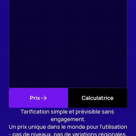
Prix
Calculatrice
Tarification simple et prévisible sans 
engagement.
Un prix unique dans le monde pour l'utilisation 
- pas de niveaux, pas de variations régionales.