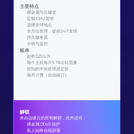
主要特点
裸金属与云爆发
定制 CPU 需求
选择全球地点
全方位管理，提供24/7支持
持久服务器
分析与监控
账单
起价$250/月
每个主机每月5 TB出站流量
折扣的中央处理器定价
每月计费（自动续订）
解锁
来自边缘云的所有解锁，此外还有：
裸金属 DDoS 保护
私人始终在线部署