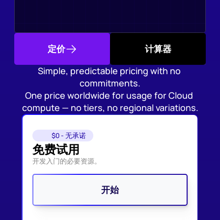
定价
计算器
Simple, predictable pricing with no 
commitments.
One price worldwide for usage for Cloud 
compute — no tiers, no regional variations.
$0 - 无承诺
免费试用
开发入门的必要资源。
开始