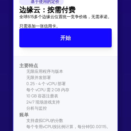
基于使用的定价
边缘云：按需付费
全球615多个边缘云位置统一竞争价格，无需承诺。

只需添加一张信用卡。
开始
主要特点
无限应用程序与版本
无限并发部署
0.25 - 4 个 vCPU 部署
每个 vCPU 需 2 GB 内存
10 GB 容器注册表
24/7 现场游戏支持
分析与监控
账单
支持虚拟CPU的分数
每个专用vCPU按比例计算，每分钟$0.00115。