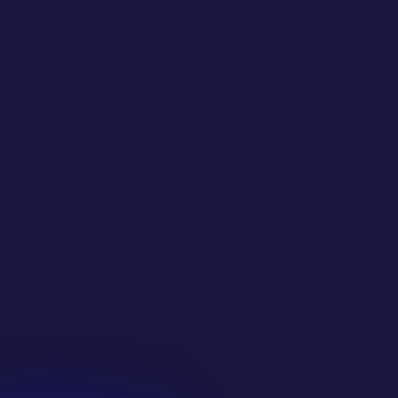
自动化游戏服务器托管 
观看我们的说明视频
完美的多人游戏