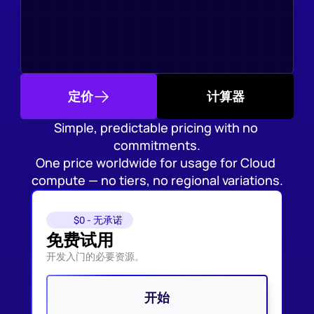
定价
计算器
Simple, predictable pricing with no 
commitments.
One price worldwide for usage for Cloud 
compute — no tiers, no regional variations.
$0 - 无承诺
免费试用
开发入门的必要资源。
开始