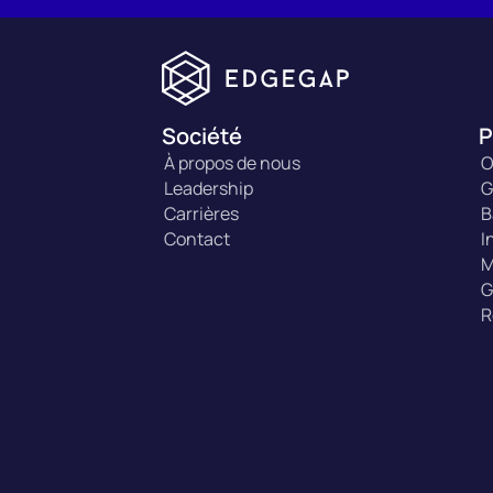
Société
P
À propos de nous
O
Leadership
G
Carrières
B
Contact
I
M
G
R