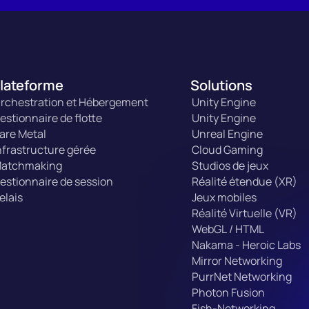
lateforme
Solutions
rchestration et Hébergement
Unity Engine
estionnaire de flotte
Unity Engine
are Metal
Unreal Engine
nfrastructure gérée
Cloud Gaming
atchmaking
Studios de jeux
estionnaire de session
Réalité étendue (XR)
elais
Jeux mobiles
Réalité Virtuelle (VR)
WebGL / HTML
Nakama - Heroic Labs
Mirror Networking
PurrNet Networking
Photon Fusion
Fish-Networking