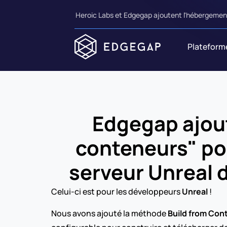
Heroic Labs et Edgegap ajoutent l'hébergement
Plateform
Edgegap ajout
conteneurs" pou
serveur Unreal 
Celui-ci est pour les développeurs 
Unreal
 ! 
Nous avons ajouté la méthode 
Build from Con