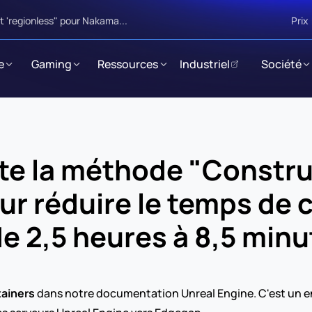
 'regionless" pour Nakama...
Prix
e
Gaming
Ressources
Industriel
Société
e la méthode "Construir
r réduire le temps de c
de 2,5 heures à 8,5 min
tainers
 dans notre documentation Unreal Engine. C'est un e