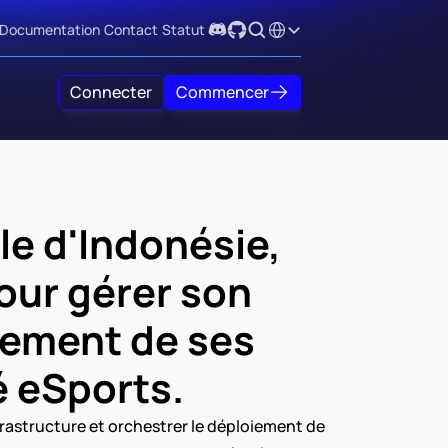
Select Language
Documentation
Contact
Statut
Connecter
Commencer
e d'Indonésie, 
our gérer son 
iement de ses 
é eSports.
frastructure et orchestrer le déploiement de 