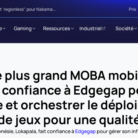
 'regionless" pour Nakama...
Prix
e
Gaming
Ressources
Industriel
Société
e plus grand MOBA mobil
t confiance à Edgegap p
e et orchestrer le déplo
de jeux pour une qualit
nésie, Lokapala, fait confiance à 
Edgegap
 pour gérer son in