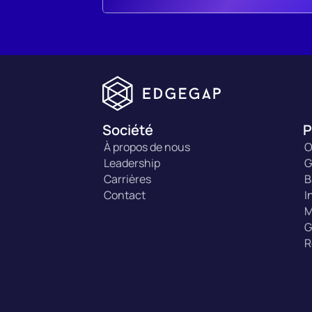
Société
P
À propos de nous
O
Leadership
G
Carrières
B
Contact
I
M
G
R