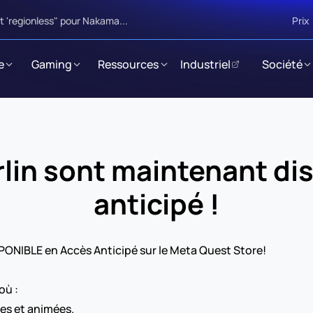
 'regionless" pour Nakama...
Prix
e
Gaming
Ressources
Industriel
Société
lin sont maintenant dis
anticipé !
PONIBLE en Accès Anticipé sur le Meta Quest Store!
où :
ues et animées.