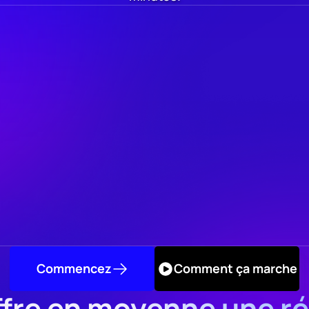
Commencez
Comment ça marche
fre en moyenne une ré