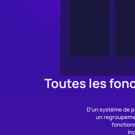
Toutes les fon
D'un système de pa
un regroupemen
fonction
In