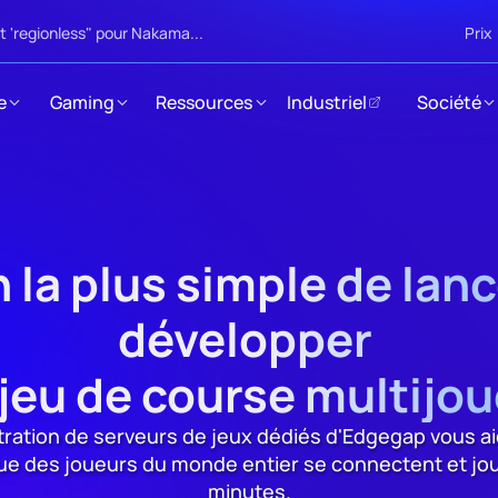
 'regionless" pour Nakama...
Prix
e
Gaming
Ressources
Industriel
Société
 la plus simple de lance
développer 

jeu de course multijo
ration de serveurs de jeux dédiés d'Edgegap vous aid
que des joueurs du monde entier se connectent et jou
minutes.