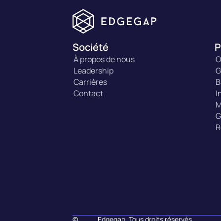
Société
P
À propos de nous
O
Leadership
G
Carrières
B
Contact
I
M
G
R
©
Edgegap. Tous droits réservés.