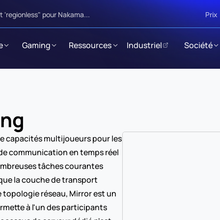
 'regionless" pour Nakama...
Prix
e
Gaming
Ressources
Industriel
Société
ing
 capacités multijoueurs pour les 
e de communication en temps réel 
nombreuses tâches courantes 
que la couche de transport 
topologie réseau, Mirror est un 
rmette à l'un des participants 