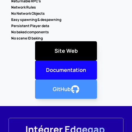
Returnable RPC's
Network Rules
No Network Objects
Easy spawning & despawning
Persistent Player data
No baked components
No scene ID baking
Site Web
Documentation
GitHub
Intégrer Edgegap 