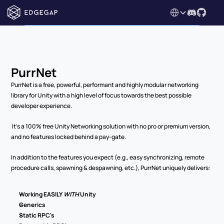
Select Language
PurrNet
PurrNet is a free, powerful, performant and highly modular networking 
library for Unity with a high level of focus towards the best possible 
developer experience.
 It's a 100% free Unity Networking solution with no pro or premium version, 
and no features locked behind a pay-gate.
In addition to the features you expect (e.g., easy synchronizing, remote 
procedure calls, spawning & despawning, etc.), PurrNet uniquely delivers:
Working EASILY 
WITH
 Unity
Generics
Static RPC's