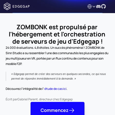
Select Language
ZOMBONK est propulsé par 
l'hébergement et l'orchestration 
de serveurs de jeu d'Edgegap !
24 000 évaluations. 4,8 étoiles. Un succès phénoménal ! ZOMBONK de 
Sinn Studio a su rassembler l'une des communautés les plus engagées du 
jeu multijoueur en VR, portée par un flux continu de contenus pour son 
modèle F2P.
« Edgegap permet de créer des serveurs en quelques secondes, ce qui nous 
permet de répondre immédiatement à la demande. » 
Découvrez l'intégralité de l' 
étude de cas ici
.
Écrit par
Gabriel Parent, directeur chez Edgegap
Commencez