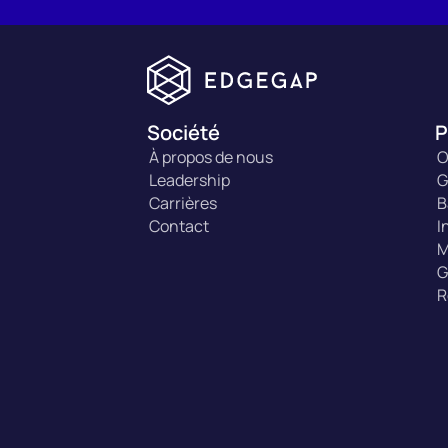
Société
P
À propos de nous
O
Leadership
G
Carrières
B
Contact
I
M
G
R