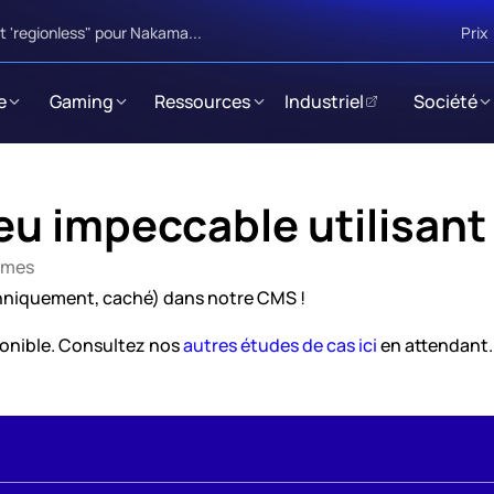
 'regionless" pour Nakama...
Prix
e
Gaming
Ressources
Industriel
Société
jeu impeccable utilisan
Games
echniquement, caché) dans notre CMS ! 
ponible. Consultez nos 
autres études de cas ici
 en attendant.