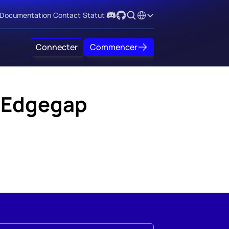
Select Language
Documentation
Contact
Statut
Connecter
Commencer
t Edgegap