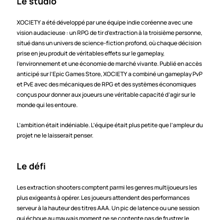
Le studio
XOCIETY a été développé par une équipe indie coréenne avec une 
vision audacieuse : un RPG de tir d’extraction à la troisième personne, 
situé dans un univers de science-fiction profond, où chaque décision 
prise en jeu produit de véritables effets sur le gameplay, 
l’environnement et une économie de marché vivante. Publié en accès 
anticipé sur l’Epic Games Store, XOCIETY a combiné un gameplay PvP 
et PvE avec des mécaniques de RPG et des systèmes économiques 
conçus pour donner aux joueurs une véritable capacité d’agir sur le 
monde qui les entoure.
L’ambition était indéniable. L’équipe était plus petite que l’ampleur du 
projet ne le laisserait penser.
Le défi
Les extraction shooters comptent parmi les genres multijoueurs les 
plus exigeants à opérer. Les joueurs attendent des performances 
serveur à la hauteur des titres AAA. Un pic de latence ou une session 
qui échoue au mauvais moment ne se contente pas de frustrer le 