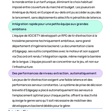
le monde entier à un tarif unique, éliminant le choix habituel 
imposé entre couverture du marché et budget. Les joueurs en 
Amérique du Nord, en Europe et au-delà ont pu accéder au jeu dès 
le lancement, sans déploiements sélectifs ni pénalités de latence.
Intégration rapide pour une petite équipe aux grandes 
ambitions
L’équipe de XOCIETY développait un RPG de tir d’extraction à la 
troisième personne techniquement ambitieux, sans grand 
département d’ingénierie backend. La documentation claire 
d’Edgegap, ses outils compatibles avec le moteur et son support 
via Discord ont rendu l’intégration rapide, même malgré la barrière 
de la langue. L’équipe pouvait se concentrer sur le jeu, et non sur 
l’infrastructure.
Des performances de niveau extraction, automatiquement
Les jeux de tir d’extraction exigent une faible latence et des 
performances serveur constantes. Le système de prise de décision 
breveté d’Edgegap a placé automatiquement les serveurs à 
l’emplacement optimal pour chaque partie, offrant la réactivité 
qu’exige le genre sans qu’il soit nécessaire de mobiliser des 
développeurs backend dédiés pour le gérer.