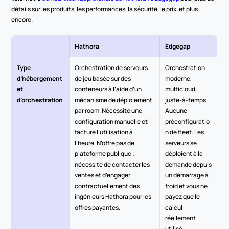
détails sur les produits, les performances, la sécurité, le prix, et plus 
encore.
Hathora
Edgegap
Type 
Orchestration de serveurs 
Orchestration 
d’hébergement 
de jeu basée sur des 
moderne, 
et 
conteneurs à l’aide d’un 
multicloud, 
d’orchestration
mécanisme de déploiement 
juste-à-temps. 
par room. Nécessite une 
Aucune 
configuration manuelle et 
préconfiguratio
facture l’utilisation à 
n de fleet. Les 
l’heure. N’offre pas de 
serveurs se 
plateforme publique ; 
déploient à la 
nécessite de contacter les 
demande depuis 
ventes et d’engager 
un démarrage à 
contractuellement des 
froid et vous ne 
ingénieurs Hathora pour les 
payez que le 
offres payantes.
calcul 
réellement 
utilisé.