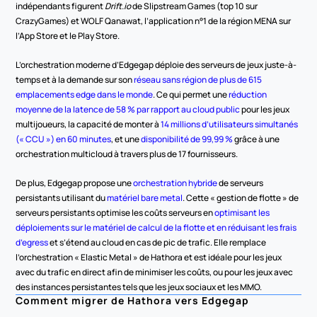
indépendants figurent 
Drift.io
 de Slipstream Games (top 10 sur 
CrazyGames) et WOLF Qanawat, l’application n°1 de la région MENA sur 
l’App Store et le Play Store.
L’orchestration moderne d’Edgegap déploie des serveurs de jeux juste-à-
temps et à la demande sur son 
réseau sans région de plus de 615 
emplacements edge dans le monde
. Ce qui permet une 
réduction 
moyenne de la latence de 58 % par rapport au cloud public
 pour les jeux 
multijoueurs, la capacité de monter à 
14 millions d’utilisateurs simultanés 
(« CCU ») en 60 minutes
, et une 
disponibilité de 99,99 %
 grâce à une 
orchestration multicloud à travers plus de 17 fournisseurs.
De plus, Edgegap propose une 
orchestration hybride
 de serveurs 
persistants utilisant du 
matériel bare metal
. Cette « gestion de flotte » de 
serveurs persistants optimise les coûts serveurs en 
optimisant les 
déploiements sur le matériel de calcul de la flotte et en réduisant les frais 
d’egress
 et s’étend au cloud en cas de pic de trafic. Elle remplace 
l’orchestration « Elastic Metal » de Hathora et est idéale pour les jeux 
avec du trafic en direct afin de minimiser les coûts, ou pour les jeux avec 
des instances persistantes tels que les jeux sociaux et les MMO.
Comment migrer de Hathora vers Edgegap