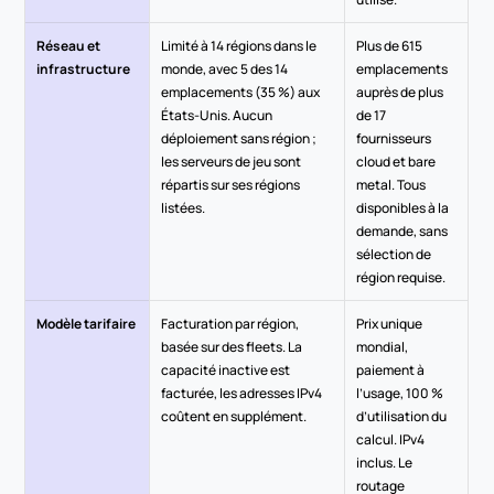
Réseau et 
Limité à 14 régions dans le 
Plus de 615 
infrastructure
monde, avec 5 des 14 
emplacements 
emplacements (35 %) aux 
auprès de plus 
États-Unis. Aucun 
de 17 
déploiement sans région ; 
fournisseurs 
les serveurs de jeu sont 
cloud et bare 
répartis sur ses régions 
metal. Tous 
listées.
disponibles à la 
demande, sans 
sélection de 
région requise.
Modèle tarifaire
Facturation par région, 
Prix unique 
basée sur des fleets. La 
mondial, 
capacité inactive est 
paiement à 
facturée, les adresses IPv4 
l’usage, 100 % 
coûtent en supplément.
d’utilisation du 
calcul. IPv4 
inclus. Le 
routage 