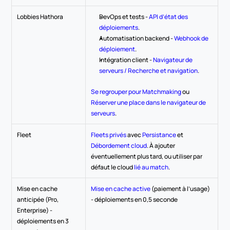
Lobbies Hathora
DevOps et tests - 
API d’état des 
déploiements
.
Automatisation backend - 
Webhook de 
déploiement
.
Intégration client - 
Navigateur de 
serveurs / Recherche et navigation
.
Se regrouper pour Matchmaking
 ou 
Réserver une place dans le navigateur de 
serveurs
.
Fleet
Fleets privés
 avec 
Persistance
 et 
Débordement cloud
. À ajouter 
éventuellement plus tard, ou utiliser par 
défaut le cloud 
lié au match
.
Mise en cache 
Mise en cache active
 (paiement à l’usage) 
anticipée (Pro, 
- déploiements en 0,5 seconde
Enterprise) - 
déploiements en 3 