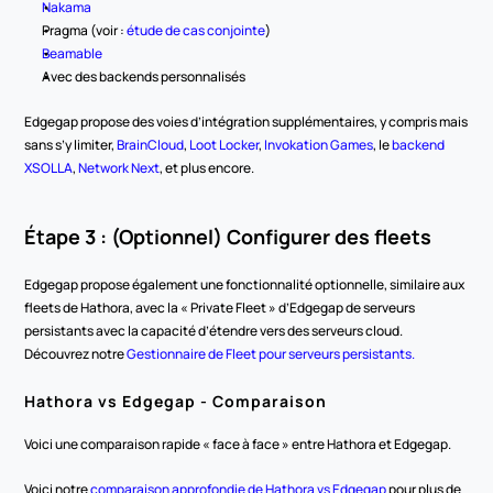
Nakama
Pragma (voir : 
étude de cas conjointe
)
Beamable
Avec des backends personnalisés
Edgegap propose des voies d’intégration supplémentaires, y compris mais 
sans s’y limiter, 
BrainCloud
, 
Loot Locker
, 
Invokation Games
, le 
backend 
XSOLLA
, 
Network Next
, et plus encore.
Étape 3 : (Optionnel) Configurer des fleets
Edgegap propose également une fonctionnalité optionnelle, similaire aux 
fleets de Hathora, avec la « Private Fleet » d’Edgegap de serveurs 
persistants avec la capacité d’étendre vers des serveurs cloud. 
Découvrez notre 
Gestionnaire de Fleet pour serveurs persistants.
Hathora vs Edgegap - Comparaison
Voici une comparaison rapide « face à face » entre Hathora et Edgegap.
Voici notre 
comparaison approfondie de Hathora vs Edgegap
 pour plus de 