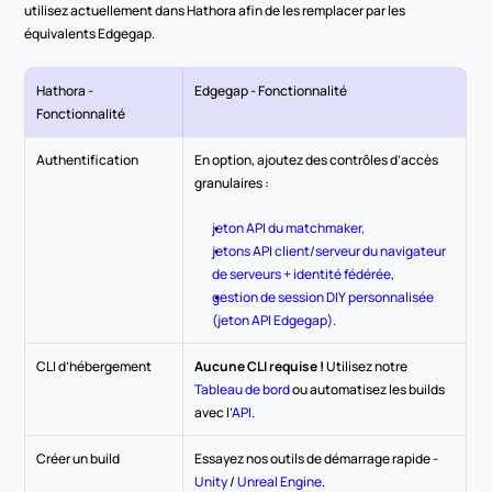
utilisez actuellement dans Hathora afin de les remplacer par les 
équivalents Edgegap.
Hathora - 
Edgegap - Fonctionnalité
Fonctionnalité
Authentification
En option, ajoutez des contrôles d’accès 
granulaires :
jeton API du matchmaker,
jetons API client/serveur du navigateur 
de serveurs + identité fédérée,
gestion de session DIY personnalisée 
(jeton API Edgegap)
.
CLI d’hébergement
Aucune CLI requise !
 Utilisez notre 
Tableau de bord
 ou automatisez les builds 
avec l’
API
.
Créer un build
Essayez nos outils de démarrage rapide - 
Unity
 / 
Unreal Engine
.