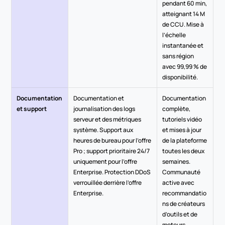
pendant 60 min, 
atteignant 14 M 
de CCU. Mise à 
l’échelle 
instantanée et 
sans région 
avec 99,99 % de 
disponibilité.
Documentation 
Documentation et 
Documentation 
et support
journalisation des logs 
complète, 
serveur et des métriques 
tutoriels vidéo 
système. Support aux 
et mises à jour 
heures de bureau pour l’offre 
de la plateforme 
Pro ; support prioritaire 24/7 
toutes les deux 
uniquement pour l’offre 
semaines. 
Enterprise. Protection DDoS 
Communauté 
verrouillée derrière l’offre 
active avec 
Enterprise.
recommandatio
ns de créateurs 
d’outils et de 
moteurs.