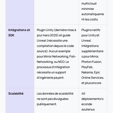
multicloud 
minimise 
automatiqueme
nt les coûts.
Intégrations et 
Plugin Unity (dernière mise à 
Plugins natifs 
SDK
jour mars 2025) et guide 
pour Unity et 
Unreal (nécessite une 
Unreal. 
compilation depuis le code 
Intégrations 
source). Aucun exemple 
supplémentaire
pour Mirror Networking, Fish-
s pour Mirror, 
Networking, ou NGO. Le 
Photon Fusion, 
processus d’intégration 
PlayFab, 
nécessite un support 
Nakama, Epic 
d’ingénierie payant.
Online Services, 
et plus encore.
Scalabilité
Les données de scalabilité 
40 
ne sont pas divulguées 
déploiements/s
publiquement. 
econde 
soutenus 